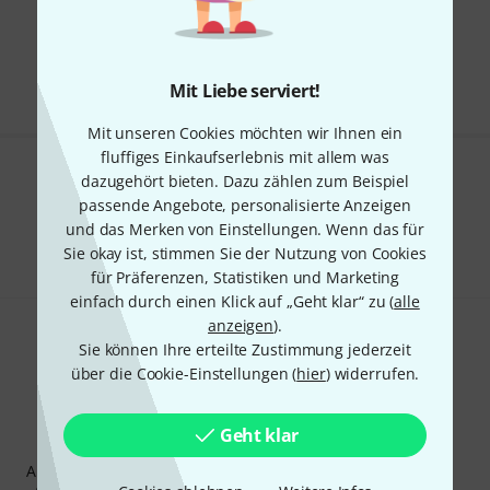
Kostenloser Versand ab 29 €
Alle Preise inkl. MwSt.
Mit Liebe serviert!
Mit unseren Cookies möchten wir Ihnen ein
fluffiges Einkaufserlebnis mit allem was
dazugehört bieten. Dazu zählen zum Beispiel
Gefällt Ihnen, was Sie sehen?
passende Angebote, personalisierte Anzeigen
und das Merken von Einstellungen. Wenn das für
Teilen
Hilfe & Feedback
Sie okay ist, stimmen Sie der Nutzung von Cookies
für Präferenzen, Statistiken und Marketing
einfach durch einen Klick auf „Geht klar“ zu (
alle
anzeigen
).
Sie können Ihre erteilte Zustimmung jederzeit
über die Cookie-Einstellungen (
hier
) widerrufen.
Geht klar
Thomann Newsletter
Abonniere den Thomann Newsletter und gewinne mit