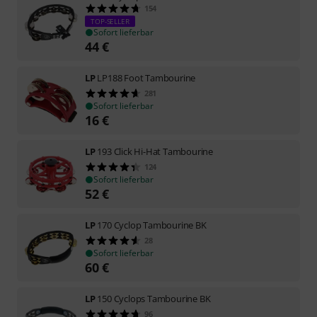
154
TOP-SELLER
Sofort lieferbar
44
€
LP
LP188 Foot Tambourine
281
Sofort lieferbar
16
€
LP
193 Click Hi-Hat Tambourine
124
Sofort lieferbar
52
€
LP
170 Cyclop Tambourine BK
28
Sofort lieferbar
60
€
LP
150 Cyclops Tambourine BK
96