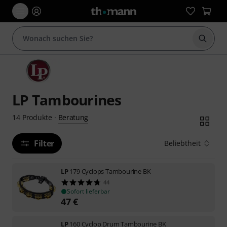
Suche 
LP Tambourines
Beratung
14
Produkte
·
Filter
Beliebtheit
LP
179 Cyclops Tambourine BK
44
Sofort lieferbar
47
€
LP
160 Cyclop Drum Tambourine BK