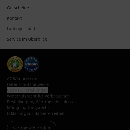
Gutscheine
Kontakt
Ladengeschäft
Service im Überblick
AGB
/
Impressum
Datenschutzhinweise
Cookie-Einstellungen
Widerrufsrecht für Verbraucher
Bestellvorgang/Vertragsabschluss
Mängelhaftungsrecht
Erklärung zur Barrierefreiheit
Vertrag widerrufen