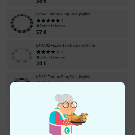
38
€
LP
14" Tambo-Ring Steel Jingles
1
Sofort lieferbar
57
€
LP
A192 Aspire Tambourine White
7
Sofort lieferbar
24
€
LP
06" Tambo-Ring Steel Jingles
5
Sofort lieferbar
25
€
LP
06" Tambo-Ring Brass Jingles
4
In 7–9 Wochen lieferbar
34
€