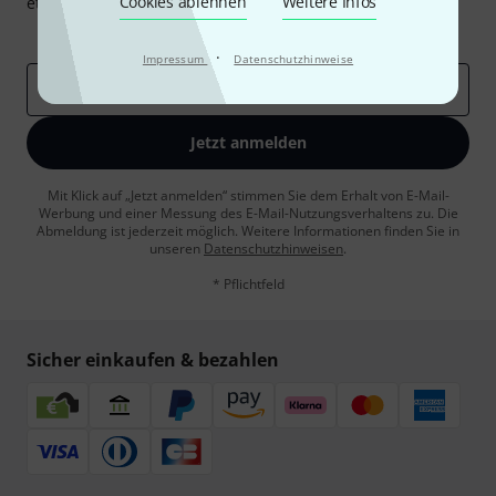
Cookies ablehnen
Weitere Infos
etwas Glück einen von
50 Gutscheinen
über jeweils
50€
!
Inspirierende Beiträge
Deals
Thomann Insights
·
Impressum
Datenschutzhinweise
E-Mail-Adresse
*
Jetzt anmelden
Mit Klick auf „Jetzt anmelden“ stimmen Sie dem Erhalt von E-Mail-
Werbung und einer Messung des E-Mail-Nutzungsverhaltens zu. Die
Abmeldung ist jederzeit möglich. Weitere Informationen finden Sie in
unseren
Datenschutzhinweisen
.
* Pflichtfeld
Sicher einkaufen & bezahlen