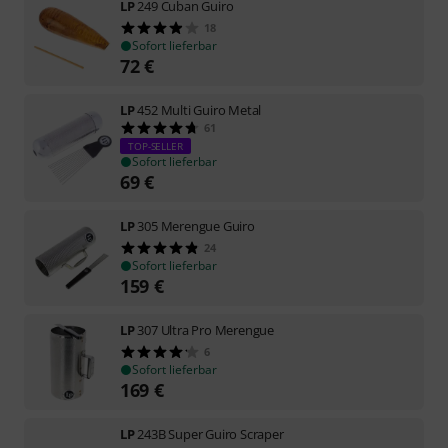
LP
249 Cuban Guiro
18
Sofort lieferbar
72
€
LP
452 Multi Guiro Metal
61
TOP-SELLER
Sofort lieferbar
69
€
LP
305 Merengue Guiro
24
Sofort lieferbar
159
€
LP
307 Ultra Pro Merengue
6
Sofort lieferbar
169
€
LP
243B Super Guiro Scraper