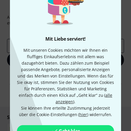
Thomann Newsletter
Abonniere den Thomann Newsletter und gewinne mit
etwas Glück einen von
50 Gutscheinen
über jeweils
50€
!
Inspirierende Beiträge
Deals
Thomann Insights
Mit Liebe serviert!
E-Mail-Adresse
*
Mit unseren Cookies möchten wir Ihnen ein
fluffiges Einkaufserlebnis mit allem was
Jetzt anmelden
dazugehört bieten. Dazu zählen zum Beispiel
passende Angebote, personalisierte Anzeigen
Mit Klick auf „Jetzt anmelden“ stimmen Sie dem Erhalt von E-Mail-
und das Merken von Einstellungen. Wenn das für
Werbung und einer Messung des E-Mail-Nutzungsverhaltens zu. Die
Sie okay ist, stimmen Sie der Nutzung von Cookies
Abmeldung ist jederzeit möglich. Weitere Informationen finden Sie in
unseren
Datenschutzhinweisen
.
für Präferenzen, Statistiken und Marketing
einfach durch einen Klick auf „Geht klar“ zu (
alle
* Pflichtfeld
anzeigen
).
Sie können Ihre erteilte Zustimmung jederzeit
über die Cookie-Einstellungen (
hier
) widerrufen.
Sicher einkaufen & bezahlen