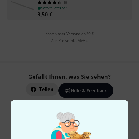
18
Sofort lieferbar
3,50
€
Kostenloser Versand ab 29 €
Alle Preise inkl. MwSt.
Gefällt Ihnen, was Sie sehen?
Teilen
Hilfe & Feedback