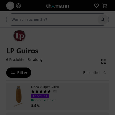
Suche 
LP Guiros
Beratung
6
Produkte
·
Filter
Beliebtheit
LP
243 Super Guiro
102
TOP-SELLER
Sofort lieferbar
33
€