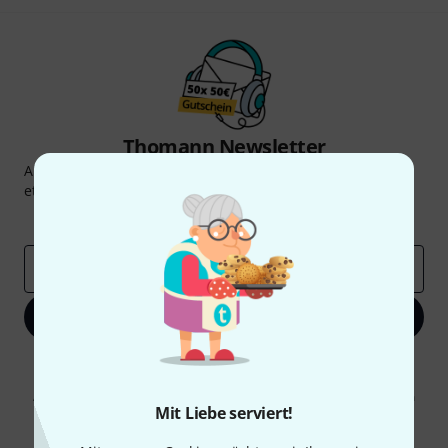
Thomann Newsletter
Abonniere den Thomann Newsletter und gewinne mit
etwas Glück einen von
50 Gutscheinen
über jeweils
50€
!
Inspirierende Beiträge
Deals
Thomann Insights
E-Mail-Adresse
*
Jetzt anmelden
Mit Klick auf „Jetzt anmelden“ stimmen Sie dem Erhalt von E-Mail-
Werbung und einer Messung des E-Mail-Nutzungsverhaltens zu. Die
Abmeldung ist jederzeit möglich. Weitere Informationen finden Sie in
Mit Liebe serviert!
unseren
Datenschutzhinweisen
.
* Pflichtfeld