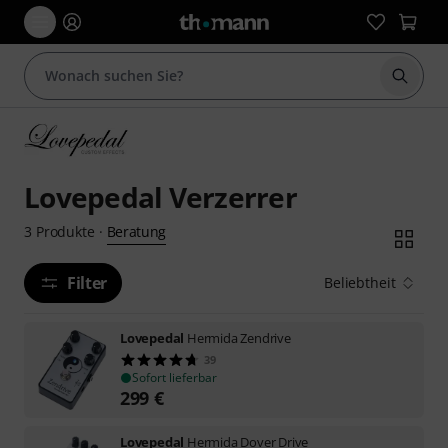
Suche 
Lovepedal Verzerrer
Beratung
3
Produkte
·
Filter
Beliebtheit
Lovepedal
Hermida Zendrive
39
Sofort lieferbar
299
€
Lovepedal
Hermida Dover Drive