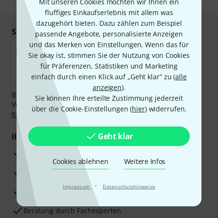
Mit unseren Cookies möchten wir Ihnen ein
fluffiges Einkaufserlebnis mit allem was
dazugehört bieten. Dazu zählen zum Beispiel
Sicher einkaufen & bezahlen
passende Angebote, personalisierte Anzeigen
und das Merken von Einstellungen. Wenn das für
Sie okay ist, stimmen Sie der Nutzung von Cookies
für Präferenzen, Statistiken und Marketing
einfach durch einen Klick auf „Geht klar“ zu (
alle
anzeigen
).
Bezahlen Sie vertraulich und sicher per Nachnahme,
Sie können Ihre erteilte Zustimmung jederzeit
Vorkasse, PayPal, Amazon Pay,
Klarna Sofort bezahlen
,
über die Cookie-Einstellungen (
hier
) widerrufen.
Klarna Ratenzahlung
oder Kreditkarte.
Geht klar
Ihre Vorteile
3 Jahre Thomann Garantie
Cookies ablehnen
Weitere Infos
30 Tage Money-Back-Garantie
·
Impressum
Datenschutzhinweise
Reparaturservice
Beratung durch Fachexperten