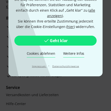
Vorkasse, PayPal, Amazon Pay,
Klarna Sofort bezahlen
,
für Präferenzen, Statistiken und Marketing
Klarna Ratenzahlung
oder Kreditkarte.
einfach durch einen Klick auf „Geht klar“ zu (
alle
anzeigen
).
Ihre Vorteile
Sie können Ihre erteilte Zustimmung jederzeit
3 Jahre Thomann Garantie
über die Cookie-Einstellungen (
hier
) widerrufen.
30 Tage Money-Back-Garantie
Geht klar
Reparaturservice
Cookies ablehnen
Weitere Infos
Beratung durch Fachexperten
Zufriedenheitsgarantie
·
Impressum
Datenschutzhinweise
Europas größtes Versandlager
Service
Versandkosten und Lieferzeiten
Hilfe-Center