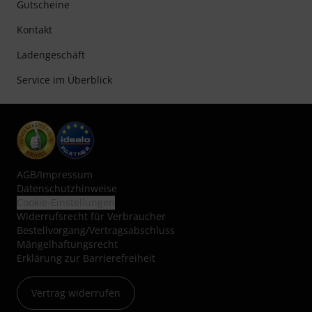
Gutscheine
Kontakt
Ladengeschäft
Service im Überblick
AGB
/
Impressum
Datenschutzhinweise
Cookie-Einstellungen
Widerrufsrecht für Verbraucher
Bestellvorgang/Vertragsabschluss
Mängelhaftungsrecht
Erklärung zur Barrierefreiheit
Vertrag widerrufen