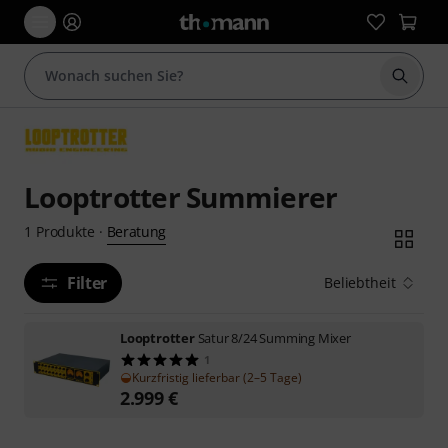
Suche 
Looptrotter Summierer
Beratung
1
Produkte
·
Filter
Beliebtheit
Looptrotter
Satur 8/24 Summing Mixer
1
Kurzfristig lieferbar (2–5 Tage)
2.999
€