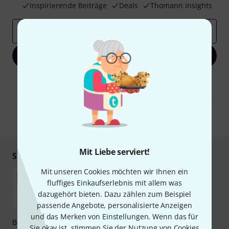
Inspirierende Beiträge
Deals
Thomann Insights
E-Mail-Adresse
*
Jetzt anmelden
Mit Klick auf „Jetzt anmelden“ stimmen Sie dem Erhalt von E-Mail-
Werbung und einer Messung des E-Mail-Nutzungsverhaltens zu. Die
Abmeldung ist jederzeit möglich. Weitere Informationen finden Sie in
unseren
Datenschutzhinweisen
.
* Pflichtfeld
Mit Liebe serviert!
Sicher einkaufen & bezahlen
Mit unseren Cookies möchten wir Ihnen ein
fluffiges Einkaufserlebnis mit allem was
dazugehört bieten. Dazu zählen zum Beispiel
passende Angebote, personalisierte Anzeigen
und das Merken von Einstellungen. Wenn das für
Bezahlen Sie vertraulich und sicher per Nachnahme,
Sie okay ist, stimmen Sie der Nutzung von Cookies