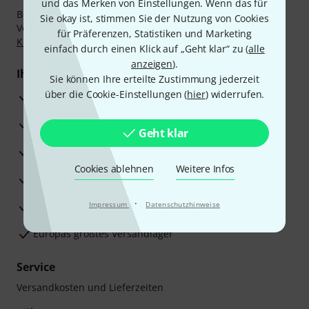
und das Merken von Einstellungen. Wenn das für
Bezahlen Sie vertraulich und sicher per Nachnahme,
Sie okay ist, stimmen Sie der Nutzung von Cookies
Vorkasse, PayPal, Amazon Pay,
Klarna Sofort bezahlen
,
für Präferenzen, Statistiken und Marketing
Klarna Ratenzahlung
oder Kreditkarte.
einfach durch einen Klick auf „Geht klar“ zu (
alle
anzeigen
).
Ihre Vorteile
Sie können Ihre erteilte Zustimmung jederzeit
über die Cookie-Einstellungen (
hier
) widerrufen.
3 Jahre Thomann Garantie
30 Tage Money-Back-Garantie
Geht klar
Reparaturservice
Cookies ablehnen
Weitere Infos
Beratung durch Fachexperten
·
Zufriedenheitsgarantie
Impressum
Datenschutzhinweise
Europas größtes Versandlager
Service
Versandkosten und Lieferzeiten