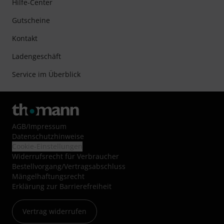
Hilfe-Center
Gutscheine
Kontakt
Ladengeschäft
Service im Überblick
AGB
/
Impressum
Datenschutzhinweise
Cookie-Einstellungen
Widerrufsrecht für Verbraucher
Bestellvorgang/Vertragsabschluss
Mängelhaftungsrecht
Erklärung zur Barrierefreiheit
Vertrag widerrufen