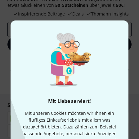
etwas Glück einen von
50 Gutscheinen
über jeweils
50€
!
Inspirierende Beiträge
Deals
Thomann Insights
E-Mail-Adresse
*
Jetzt anmelden
Mit Klick auf „Jetzt anmelden“ stimmen Sie dem Erhalt von E-Mail-
Werbung und einer Messung des E-Mail-Nutzungsverhaltens zu. Die
Abmeldung ist jederzeit möglich. Weitere Informationen finden Sie in
unseren
Datenschutzhinweisen
.
* Pflichtfeld
Mit Liebe serviert!
Sicher einkaufen & bezahlen
Mit unseren Cookies möchten wir Ihnen ein
fluffiges Einkaufserlebnis mit allem was
dazugehört bieten. Dazu zählen zum Beispiel
passende Angebote, personalisierte Anzeigen