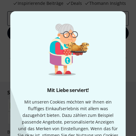
Inspirierende Beiträge
Deals
Thomann Insights
E-Mail-Adresse
*
Jetzt anmelden
Mit Klick auf „Jetzt anmelden“ stimmen Sie dem Erhalt von E-Mail-
Werbung und einer Messung des E-Mail-Nutzungsverhaltens zu. Die
Abmeldung ist jederzeit möglich. Weitere Informationen finden Sie in
unseren
Datenschutzhinweisen
.
* Pflichtfeld
Mit Liebe serviert!
Sicher einkaufen & bezahlen
Mit unseren Cookies möchten wir Ihnen ein
fluffiges Einkaufserlebnis mit allem was
dazugehört bieten. Dazu zählen zum Beispiel
passende Angebote, personalisierte Anzeigen
und das Merken von Einstellungen. Wenn das für
Bezahlen Sie vertraulich und sicher per Nachnahme,
Sie okay ist, stimmen Sie der Nutzung von Cookies