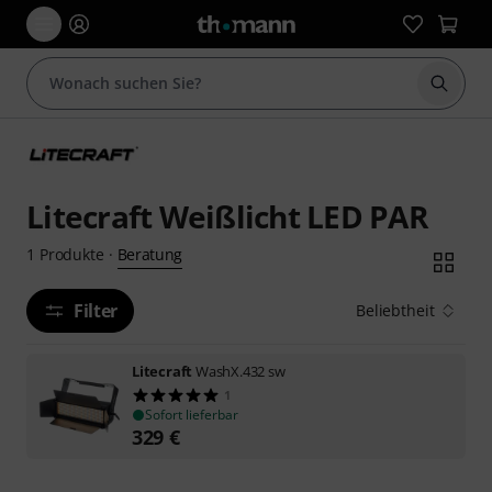
Suche 
Litecraft Weißlicht LED PAR
Beratung
1
Produkte
·
Filter
Beliebtheit
Litecraft
WashX.432 sw
1
Sofort lieferbar
329
€