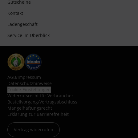
Gutscheine
Kontakt
Ladengeschäft
Service im Überblick
AGB
/
Impressum
Datenschutzhinweise
Cookie-Einstellungen
Widerrufsrecht für Verbraucher
Bestellvorgang/Vertragsabschluss
Mängelhaftungsrecht
Erklärung zur Barrierefreiheit
Vertrag widerrufen