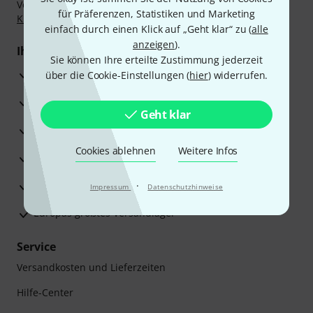
Vorkasse, PayPal, Amazon Pay,
Klarna Sofort bezahlen
,
für Präferenzen, Statistiken und Marketing
Klarna Ratenzahlung
oder Kreditkarte.
einfach durch einen Klick auf „Geht klar“ zu (
alle
anzeigen
).
Ihre Vorteile
Sie können Ihre erteilte Zustimmung jederzeit
3 Jahre Thomann Garantie
über die Cookie-Einstellungen (
hier
) widerrufen.
30 Tage Money-Back-Garantie
Geht klar
Reparaturservice
Cookies ablehnen
Weitere Infos
Beratung durch Fachexperten
Zufriedenheitsgarantie
·
Impressum
Datenschutzhinweise
Europas größtes Versandlager
Service
Versandkosten und Lieferzeiten
Hilfe-Center