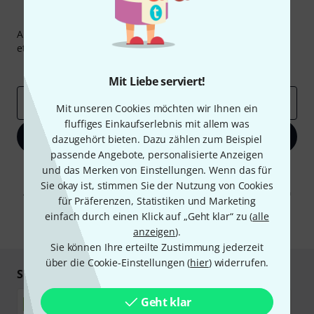
Thomann Newsletter
Abonniere den Thomann Newsletter und gewinne mit
etwas Glück einen von
50 Gutscheinen
über jeweils
50€
!
Inspirierende Beiträge
Deals
Thomann Insights
Mit Liebe serviert!
E-Mail-Adresse
*
Mit unseren Cookies möchten wir Ihnen ein
fluffiges Einkaufserlebnis mit allem was
Jetzt anmelden
dazugehört bieten. Dazu zählen zum Beispiel
passende Angebote, personalisierte Anzeigen
und das Merken von Einstellungen. Wenn das für
Mit Klick auf „Jetzt anmelden“ stimmen Sie dem Erhalt von E-Mail-
Werbung und einer Messung des E-Mail-Nutzungsverhaltens zu. Die
Sie okay ist, stimmen Sie der Nutzung von Cookies
Abmeldung ist jederzeit möglich. Weitere Informationen finden Sie in
für Präferenzen, Statistiken und Marketing
unseren
Datenschutzhinweisen
.
einfach durch einen Klick auf „Geht klar“ zu (
alle
* Pflichtfeld
anzeigen
).
Sie können Ihre erteilte Zustimmung jederzeit
über die Cookie-Einstellungen (
hier
) widerrufen.
Sicher einkaufen & bezahlen
Geht klar