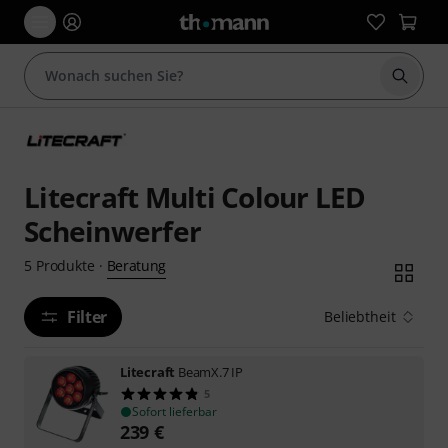
Suche 
Litecraft Multi Colour LED
Scheinwerfer
Beratung
5
Produkte
·
Filter
Beliebtheit
Litecraft
BeamX.7 IP
5
Sofort lieferbar
239
€