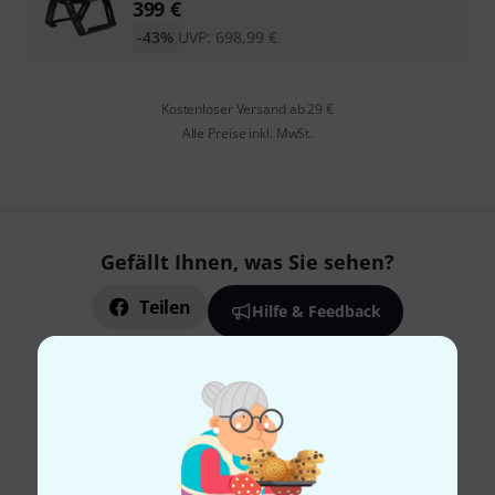
399
€
-43%
UVP:
698,99
€
Kostenloser Versand ab 29 €
Alle Preise inkl. MwSt.
Gefällt Ihnen, was Sie sehen?
Teilen
Hilfe & Feedback