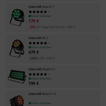
Litecraft
BeamX.7
7
Sofort lieferbar
179
€
-5%
30-Tage-Bestpreis
:
189
€
Litecraft
BX.7
1
Sofort lieferbar
479
€
-20%
UVP:
599
€
Litecraft
WashX.21
1
Sofort lieferbar
799
€
Litecraft
BeamX.12
Sofort lieferbar