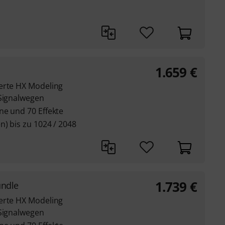
1.659
€
erte HX Modeling
-Signalwegen
ne und 70 Effekte
n) bis zu 1024 / 2048
1.739
€
undle
erte HX Modeling
-Signalwegen