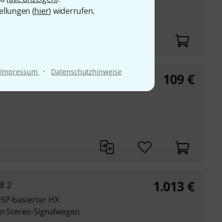
ellungen (
hier
) widerrufen.
·
Impressum
Datenschutzhinweise
109
€
1.013
€
l 2
SP-basierter HX
en Stereo-Signalwegen