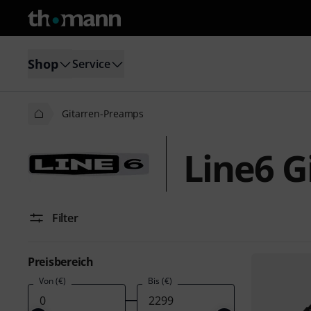
Shop
Service
Gitarren-Preamps
Line6 G
Filter
Preisbereich
Von (€)
Bis (€)