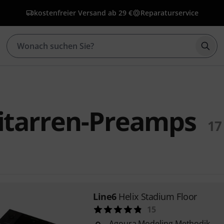
kostenfreier Versand ab 29 €
Reparaturservice
Such
itarren-Preamps
17
Line6
Helix Stadium Floor
15
Agoura Modeling Methodik