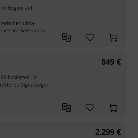
lon-Engine auf
zwischen ultra-
en Verstärkersounds
849
€
SP-basierter HX
en Stereo-Signalwegen
2.299
€