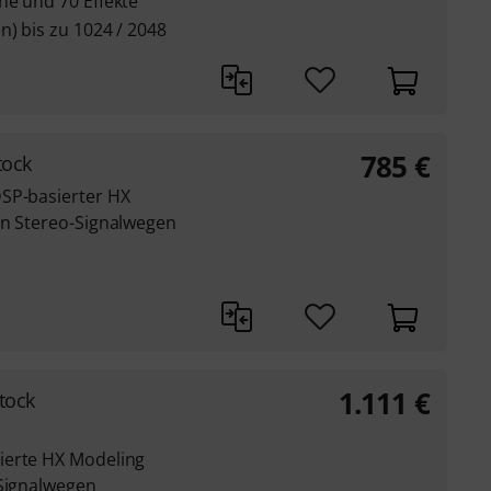
ne und 70 Effekte
n) bis zu 1024 / 2048
785
€
tock
SP-basierter HX
en Stereo-Signalwegen
1.111
€
tock
ierte HX Modeling
-Signalwegen