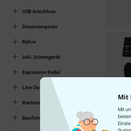
USB Anschluss
Drumcomputer
Röhre
Inkl. Stimmgerät
Expression Pedal
Line Out
Mit 
Batteriebetrieb
Mit un
biete
Bauform
Einste
Statis