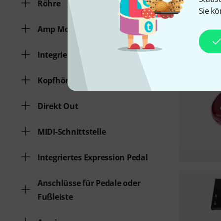
Röhre
Sie kö
Amp Modeling
Integrierte Effekte
Kopfhöreranschluss
Direkt Out
MIDI-Schnittstelle
Integriertes Expression Pedal
Anschlüsse für Pedale oder
Fußleiste