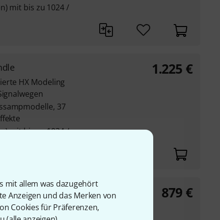
n) mit bis zu 1024 /
1.225
€
ndle
ierte HX Modeling
-Signalwegen
assampmodelle, 37
ffekte
n) mit bis zu 1024 /
is mit allem was dazugehört
879
€
l 1
rte Anzeigen und das Merken von
DSP-basierter HX
von Cookies für Präferenzen,
en Stereo-Signalwegen
u (
alle anzeigen
).