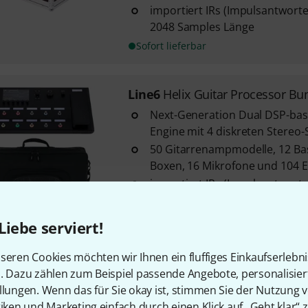
importiert IRs (Impulsantworte
2048 Samples Länge
Sofort lieferbar
Line6
Helix Guitar Processor Bu
Next-Generation Dual DSP-bas
Engine mit 4 diskreten Stereo
50 Gitarrenampmodelle, 12 B
Boxen, 16 Mikrofone und 104 E
importiert IRs (Impulsantworte
2048 Samples Länge
Sofort lieferbar
Liebe serviert!
seren Cookies möchten wir Ihnen ein fluffiges Einkaufserlebn
Line6
Helix LT Guitar Process. Bd
n. Dazu zählen zum Beispiel passende Angebote, personalisie
nächste Generation von Dual 
llungen. Wenn das für Sie okay ist, stimmen Sie der Nutzung 
Modeling Engine mit 4 diskret
tiken und Marketing einfach durch einen Klick auf „Geht klar“ z