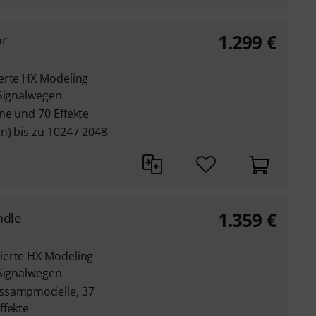
1.299
€
or
erte HX Modeling
-Signalwegen
ne und 70 Effekte
n) bis zu 1024 / 2048
1.359
€
ndle
ierte HX Modeling
-Signalwegen
assampmodelle, 37
ffekte