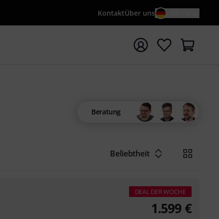
Kontakt
Über uns
DE / €
e mit Suchwort {searchTerm} starten
Beratung
Beliebtheit
DEAL DER WOCHE
1.599
€