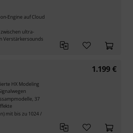
lon-Engine auf Cloud
zwischen ultra-
en Verstärkersounds
1.199
€
ierte HX Modeling
-Signalwegen
assampmodelle, 37
ffekte
n) mit bis zu 1024 /