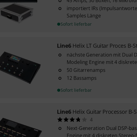
45 Amps, 30 Boxen, 16 Mikrofo
importiert IRs (Impulsantworte
Samples Länge
Sofort lieferbar
Line6
Helix LT Guitar Proces B-S
nächste Generation mit Dual D
Modeling Engine mit 4 diskret
50 Gitarrenamps
12 Bassamps
Sofort lieferbar
Line6
Helix Guitar Processor B-S
4
Next-Generation Dual DSP-bas
Engine mit 4 diskreten Stereo