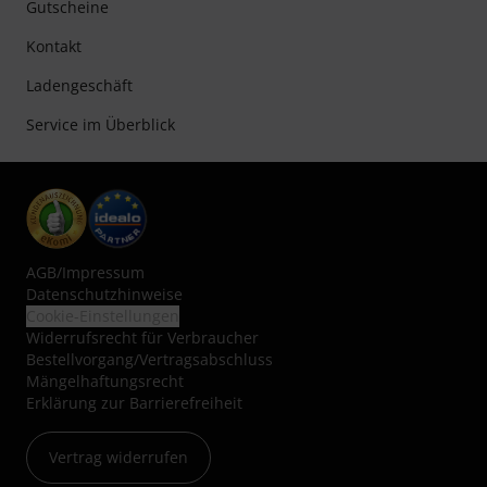
Gutscheine
Kontakt
Ladengeschäft
Service im Überblick
AGB
/
Impressum
Datenschutzhinweise
Cookie-Einstellungen
Widerrufsrecht für Verbraucher
Bestellvorgang/Vertragsabschluss
Mängelhaftungsrecht
Erklärung zur Barrierefreiheit
Vertrag widerrufen