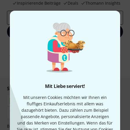
Inspirierende Beiträge
Deals
Thomann Insights
E-Mail-Adresse
*
Jetzt anmelden
Mit Klick auf „Jetzt anmelden“ stimmen Sie dem Erhalt von E-Mail-
Werbung und einer Messung des E-Mail-Nutzungsverhaltens zu. Die
Abmeldung ist jederzeit möglich. Weitere Informationen finden Sie in
unseren
Datenschutzhinweisen
.
* Pflichtfeld
Mit Liebe serviert!
Sicher einkaufen & bezahlen
Mit unseren Cookies möchten wir Ihnen ein
fluffiges Einkaufserlebnis mit allem was
dazugehört bieten. Dazu zählen zum Beispiel
passende Angebote, personalisierte Anzeigen
und das Merken von Einstellungen. Wenn das für
Bezahlen Sie vertraulich und sicher per Nachnahme,
Sie okay ist, stimmen Sie der Nutzung von Cookies