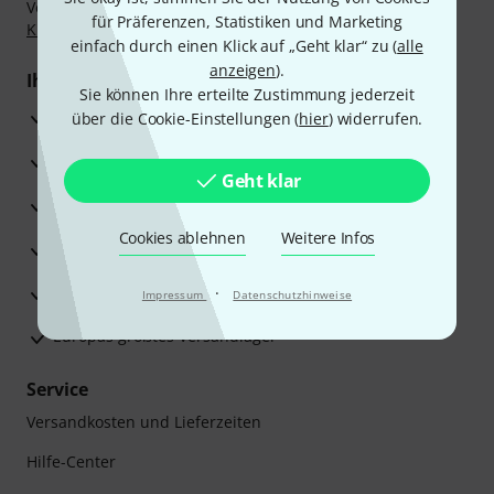
Vorkasse, PayPal, Amazon Pay,
Klarna Sofort bezahlen
,
für Präferenzen, Statistiken und Marketing
Klarna Ratenzahlung
oder Kreditkarte.
einfach durch einen Klick auf „Geht klar“ zu (
alle
anzeigen
).
Ihre Vorteile
Sie können Ihre erteilte Zustimmung jederzeit
3 Jahre Thomann Garantie
über die Cookie-Einstellungen (
hier
) widerrufen.
30 Tage Money-Back-Garantie
Geht klar
Reparaturservice
Cookies ablehnen
Weitere Infos
Beratung durch Fachexperten
Zufriedenheitsgarantie
·
Impressum
Datenschutzhinweise
Europas größtes Versandlager
Service
Versandkosten und Lieferzeiten
Hilfe-Center