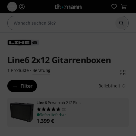
Suche 
Line6 2x12 Gitarrenboxen
Beratung
1
Produkte
·
Filter
Beliebtheit
Line6
Powercab 212 Plus
22
Sofort lieferbar
1.399
€