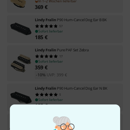
In 1–2 Wochen lieferbar
369
€
Lindy Fralin
P90 Hum-Cancel Dog Ear B BK
57
Sofort lieferbar
185
€
Lindy Fralin
Pure PAF Set Zebra
17
Sofort lieferbar
359
€
-10%
UVP:
399
€
Lindy Fralin
P90 Hum-Cancel Dog Ear N BK
5
Sofort lieferbar
185
€
Lindy Fralin
P 90 Hum-Canc Dog Ear Set BK
In 3–4 Wochen lieferbar