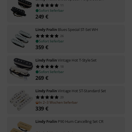
11
Sofort lieferbar
249
€
Lindy Fralin
Blues Special ST-Set WH
26
Sofort lieferbar
359
€
Lindy Fralin
Vintage Hot T-Style Set
18
Sofort lieferbar
269
€
Lindy Fralin
Vintage Hot ST-Standard Set
20
In 2–3 Wochen lieferbar
339
€
Lindy Fralin
P90 Hum Cancelling Set CR