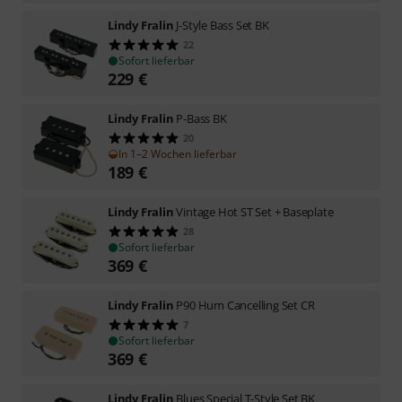
Lindy Fralin
J-Style Bass Set BK
22
Sofort lieferbar
229
€
Lindy Fralin
P-Bass BK
20
In 1–2 Wochen lieferbar
189
€
Lindy Fralin
Vintage Hot ST Set + Baseplate
28
Sofort lieferbar
369
€
Lindy Fralin
P90 Hum Cancelling Set CR
7
Sofort lieferbar
369
€
Lindy Fralin
Blues Special T-Style Set BK