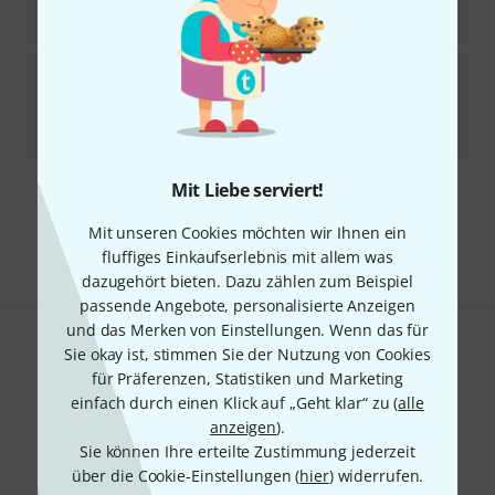
369
€
Lindy Fralin
P 90 Hum-Canc Dog Ear Set CR
In 4–5 Wochen lieferbar
369
€
Mit Liebe serviert!
Kostenloser Versand ab 29 €
Alle Preise inkl. MwSt.
Mit unseren Cookies möchten wir Ihnen ein
fluffiges Einkaufserlebnis mit allem was
dazugehört bieten. Dazu zählen zum Beispiel
passende Angebote, personalisierte Anzeigen
und das Merken von Einstellungen. Wenn das für
Sie okay ist, stimmen Sie der Nutzung von Cookies
Gefällt Ihnen, was Sie sehen?
für Präferenzen, Statistiken und Marketing
einfach durch einen Klick auf „Geht klar“ zu (
Teilen
alle
Hilfe & Feedback
anzeigen
).
Sie können Ihre erteilte Zustimmung jederzeit
über die Cookie-Einstellungen (
hier
) widerrufen.