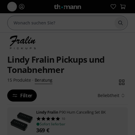
Suche 
Lindy Fralin Pickups und
Tonabnehmer
Beratung
15
Produkte
·
Filter
Beliebtheit
Lindy Fralin
P90 Hum Cancelling Set BK
10
Sofort lieferbar
369
€