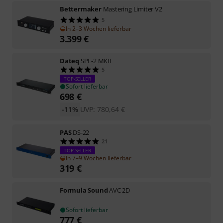
Bettermaker
Mastering Limiter V2
5
In 2–3 Wochen lieferbar
3.399
€
Dateq
SPL-2 MKII
5
TOP-SELLER
Sofort lieferbar
698
€
-11%
UVP:
780,64
€
PAS
DS-22
21
TOP-SELLER
In 7–9 Wochen lieferbar
319
€
Formula Sound
AVC 2D
Sofort lieferbar
777
€