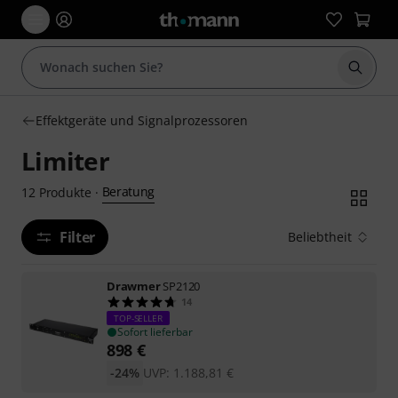
Suche 
Effektgeräte und Signalprozessoren
Limiter
Beratung
12
Produkte
·
Filter
Beliebtheit
Drawmer
SP2120
14
TOP-SELLER
Sofort lieferbar
898
€
-24%
UVP:
1.188,81
€