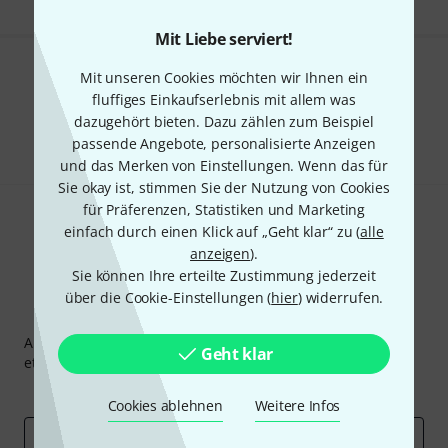
Mit Liebe serviert!
Mit unseren Cookies möchten wir Ihnen ein
Gefällt Ihnen, was Sie sehen?
fluffiges Einkaufserlebnis mit allem was
dazugehört bieten. Dazu zählen zum Beispiel
Teilen
Hilfe & Feedback
passende Angebote, personalisierte Anzeigen
und das Merken von Einstellungen. Wenn das für
Sie okay ist, stimmen Sie der Nutzung von Cookies
für Präferenzen, Statistiken und Marketing
einfach durch einen Klick auf „Geht klar“ zu (
alle
anzeigen
).
Sie können Ihre erteilte Zustimmung jederzeit
über die Cookie-Einstellungen (
hier
) widerrufen.
Thomann Newsletter
Abonniere den Thomann Newsletter und gewinne mit
Geht klar
etwas Glück einen von
50 Gutscheinen
über jeweils
50€
!
Inspirierende Beiträge
Deals
Thomann Insights
Cookies ablehnen
Weitere Infos
E-Mail-Adresse
*