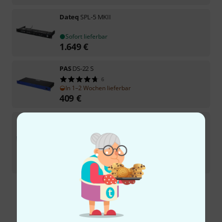
Dateq
SPL-5 MKII
Sofort lieferbar
1.649
€
PAS
DS-22 S
6
In 1–2 Wochen lieferbar
409
€
IGS Audio
Zen
5
Sofort lieferbar
2.799
€
-14%
UVP:
3.236,80
€
Kostenloser Versand ab 29 €
Alle Preise inkl. MwSt.