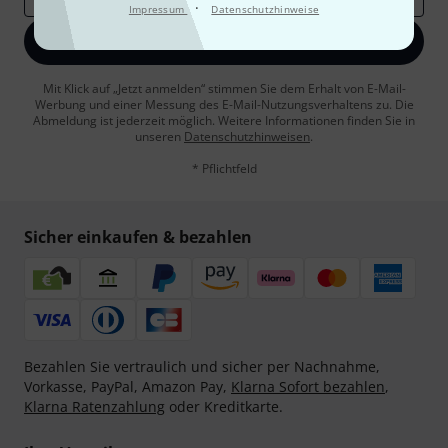
·
Impressum
Datenschutzhinweise
Jetzt anmelden
Mit Klick auf „Jetzt anmelden“ stimmen Sie dem Erhalt von E-Mail-
Werbung und einer Messung des E-Mail-Nutzungsverhaltens zu. Die
Abmeldung ist jederzeit möglich. Weitere Informationen finden Sie in
unseren
Datenschutzhinweisen
.
* Pflichtfeld
Sicher einkaufen & bezahlen
Bezahlen Sie vertraulich und sicher per Nachnahme,
Vorkasse, PayPal, Amazon Pay,
Klarna Sofort bezahlen
,
Klarna Ratenzahlung
oder Kreditkarte.