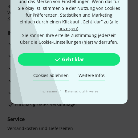
und das Merken von Einstellungen. Wenn das für
Bezahlen Sie vertraulich und sicher per Nachnahme,
Sie okay ist, stimmen Sie der Nutzung von Cookies
Vorkasse, PayPal, Amazon Pay,
Klarna Sofort bezahlen
,
für Präferenzen, Statistiken und Marketing
Klarna Ratenzahlung
oder Kreditkarte.
einfach durch einen Klick auf „Geht klar“ zu (
alle
anzeigen
).
Ihre Vorteile
Sie können Ihre erteilte Zustimmung jederzeit
über die Cookie-Einstellungen (
hier
) widerrufen.
3 Jahre Thomann Garantie
30 Tage Money-Back-Garantie
Geht klar
Reparaturservice
Cookies ablehnen
Weitere Infos
Beratung durch Fachexperten
·
Zufriedenheitsgarantie
Impressum
Datenschutzhinweise
Europas größtes Versandlager
Service
Versandkosten und Lieferzeiten