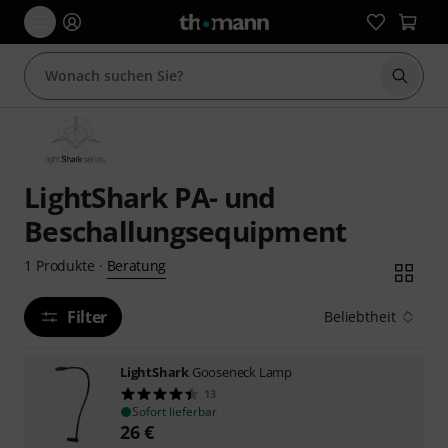
Suche 
LightShark PA- und
Beschallungsequipment
Beratung
1
Produkte
·
Filter
Beliebtheit
LightShark
Gooseneck Lamp
13
Sofort lieferbar
26
€