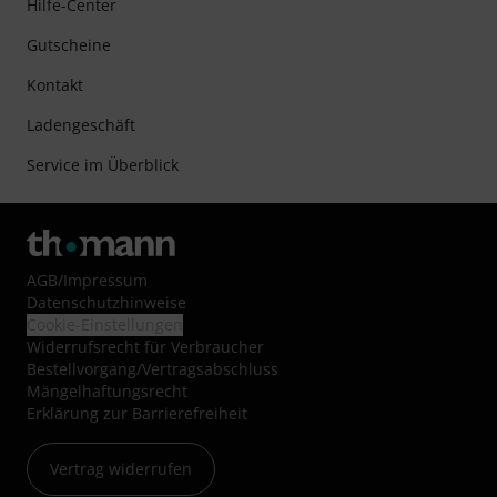
Hilfe-Center
Gutscheine
Kontakt
Ladengeschäft
Service im Überblick
AGB
/
Impressum
Datenschutzhinweise
Cookie-Einstellungen
Widerrufsrecht für Verbraucher
Bestellvorgang/Vertragsabschluss
Mängelhaftungsrecht
Erklärung zur Barrierefreiheit
Vertrag widerrufen