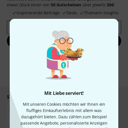
etwas Glück einen von
50 Gutscheinen
über jeweils
50€
!
Inspirierende Beiträge
Deals
Thomann Insights
E-Mail-Adresse
*
Jetzt anmelden
Mit Klick auf „Jetzt anmelden“ stimmen Sie dem Erhalt von E-Mail-
Werbung und einer Messung des E-Mail-Nutzungsverhaltens zu. Die
Abmeldung ist jederzeit möglich. Weitere Informationen finden Sie in
unseren
Datenschutzhinweisen
.
* Pflichtfeld
Mit Liebe serviert!
Sicher einkaufen & bezahlen
Mit unseren Cookies möchten wir Ihnen ein
fluffiges Einkaufserlebnis mit allem was
dazugehört bieten. Dazu zählen zum Beispiel
passende Angebote, personalisierte Anzeigen