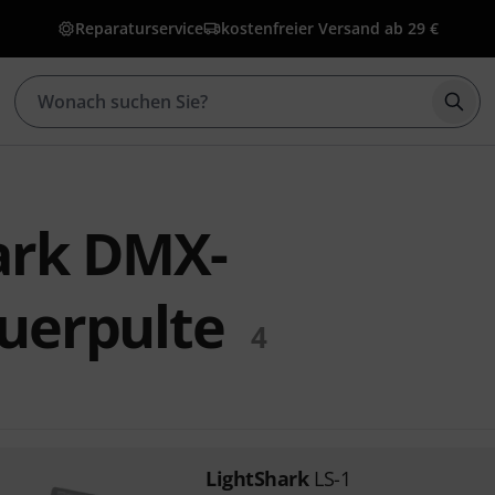
Reparaturservice
kostenfreier Versand ab 29 €
Such
ark DMX-
euerpulte
4
LightShark
LS-1