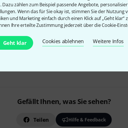
n. Dazu zählen zum Beispiel passende Angebote, personalisie
die eigenständige Lichtkonsol
llungen. Wenn das für Sie okay ist, stimmen Sie der Nutzung 
Browser über jedes Tablet, S
tiken und Marketing einfach durch einen Klick auf „Geht klar“ z
angesteuert werden
nnen Ihre erteilte Zustimmung jederzeit über die Cookie-Einst
4 Encoderräder
Sofort lieferbar
Cookies ablehnen
Weitere Infos
Geht klar
Kostenloser Versand ab 2
Alle Preise inkl. MwSt.
Gefällt Ihnen, was Sie sehen?
Teilen
Hilfe & Feedback