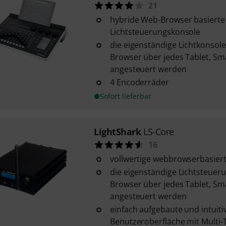
21
hybride Web-Browser basierte
Lichtsteuerungskonsole
die eigenständige Lichtkonsol
Browser über jedes Tablet, S
angesteuert werden
4 Encoderräder
Sofort lieferbar
LightShark
LS-Core
16
vollwertige webbrowserbasiert
die eigenständige Lichtsteuer
Browser über jedes Tablet, S
angesteuert werden
einfach aufgebaute und intuit
Benutzeroberfläche mit Multi-