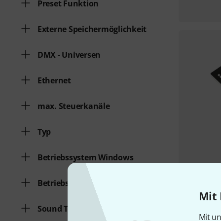
Preset Funktion
Externe Speichermöglichkeit
DMX - Universen
Ethernet
max. Steuerkanäle
Typ
Betriebssystem Windows
Betriebssystem MAC
Mit 
Sound To Light
Mit un