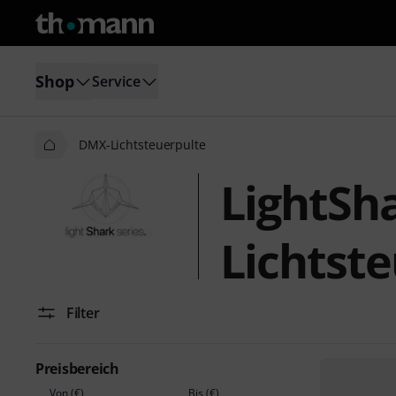
Shop
Service
DMX-Lichtsteuerpulte
LightSh
Lichtst
Filter
Preisbereich
Von (€)
Bis (€)