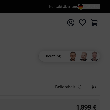
Kontakt
Über uns
DE / €
e mit Suchwort {searchTerm} starten
Beratung
Beliebtheit
1.899
€