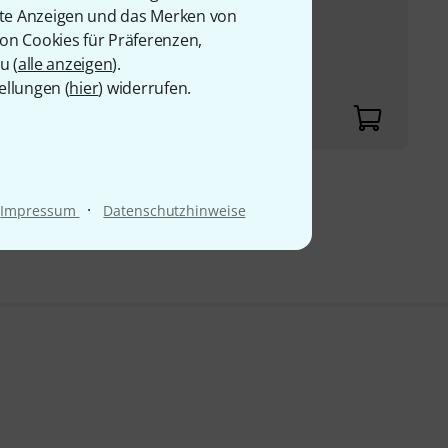
rte Anzeigen und das Merken von
e kann per Web-
von Cookies für Präferenzen,
martphone und PC
u (
alle anzeigen
).
ellungen (
hier
) widerrufen.
9 €
·
Impressum
Datenschutzhinweise