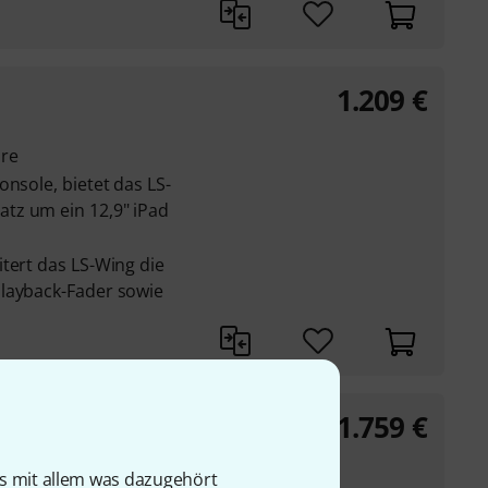
1.209
€
ore
onsole, bietet das LS-
tz um ein 12,9" iPad
tert das LS-Wing die
layback-Fader sowie
1.759
€
is mit allem was dazugehört