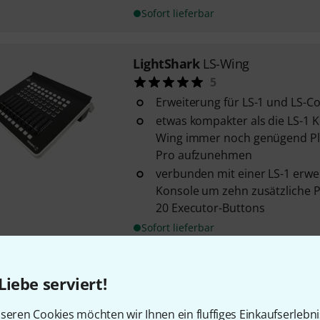
Sofort lieferbar
LightShark
LS-Wing
5
Erweiterung für LS-1 und LS-C
etwas kompakter als die LS-1 K
Wing immer noch genügend Pla
Pro aufzunehmen
verbunden mit einer LS-1 erwei
Konsole um zehn zusätzliche P
20 Executor-Buttons
Sofort lieferbar
LightShark
LS-1 B-Stock
Liebe serviert!
hybride Web-Browser basierte
seren Cookies möchten wir Ihnen ein fluffiges Einkaufserlebn
Lichtsteuerungskonsole