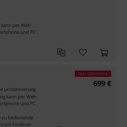
e kann per Web-
martphone und PC
DEAL DER WOCHE
699
€
e Lichtsteuerung
ung kann per Web-
martphone und PC
iv zu bedienende
Touch Funktion