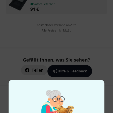
Sofort lieferbar
91
€
Kostenloser Versand ab 29 €
Alle Preise inkl. MwSt.
Gefällt Ihnen, was Sie sehen?
Teilen
Hilfe & Feedback