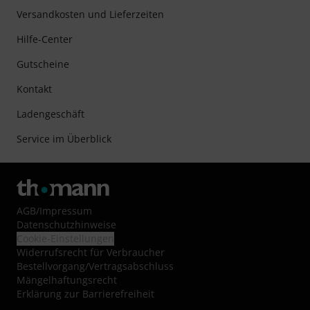
Versandkosten und Lieferzeiten
Hilfe-Center
Gutscheine
Kontakt
Ladengeschäft
Service im Überblick
AGB
/
Impressum
Datenschutzhinweise
Cookie-Einstellungen
Widerrufsrecht für Verbraucher
Bestellvorgang/Vertragsabschluss
Mängelhaftungsrecht
Erklärung zur Barrierefreiheit