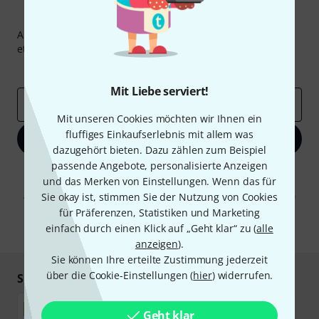
Thomann Newsletter
Abonniere den Thomann Newsletter und gewinne mit
etwas Glück einen von
50 Gutscheinen
über jeweils
50€
!
Inspirierende Beiträge
Deals
Thomann Insights
Mit Liebe serviert!
E-Mail-Adresse
*
Mit unseren Cookies möchten wir Ihnen ein
fluffiges Einkaufserlebnis mit allem was
Jetzt anmelden
dazugehört bieten. Dazu zählen zum Beispiel
passende Angebote, personalisierte Anzeigen
Mit Klick auf „Jetzt anmelden“ stimmen Sie dem Erhalt von E-Mail-
und das Merken von Einstellungen. Wenn das für
Werbung und einer Messung des E-Mail-Nutzungsverhaltens zu. Die
Abmeldung ist jederzeit möglich. Weitere Informationen finden Sie in
Sie okay ist, stimmen Sie der Nutzung von Cookies
unseren
Datenschutzhinweisen
.
für Präferenzen, Statistiken und Marketing
einfach durch einen Klick auf „Geht klar“ zu (
alle
* Pflichtfeld
anzeigen
).
Sie können Ihre erteilte Zustimmung jederzeit
über die Cookie-Einstellungen (
hier
) widerrufen.
Sicher einkaufen & bezahlen
Geht klar