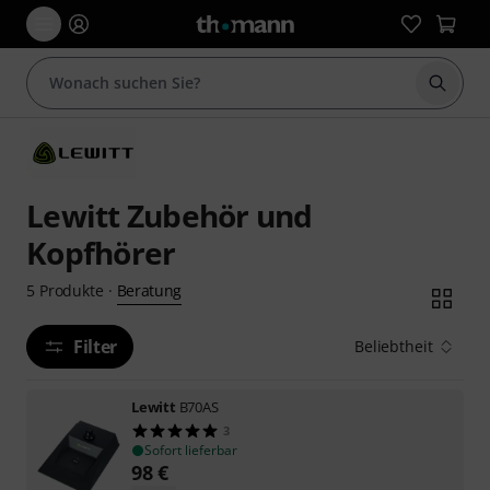
Suche 
Lewitt Zubehör und
Kopfhörer
Beratung
5
Produkte
·
Filter
Beliebtheit
Lewitt
B70AS
3
Sofort lieferbar
98
€