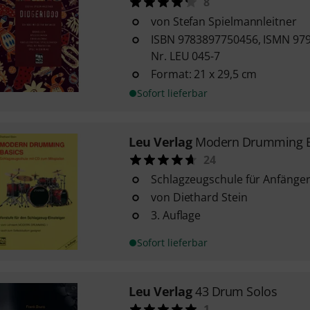
8
von Stefan Spielmannleitner
ISBN 9783897750456, ISMN 979
Nr. LEU 045-7
Format: 21 x 29,5 cm
Sofort lieferbar
Leu Verlag
Modern Drumming B
24
Schlagzeugschule für Anfänge
von Diethard Stein
3. Auflage
Sofort lieferbar
Leu Verlag
43 Drum Solos
1