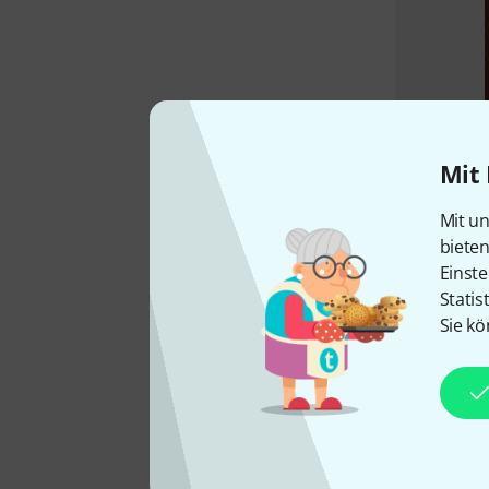
Mit 
Mit un
biete
Einste
Statis
Sie kö