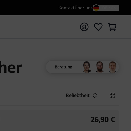
Kontakt
Über uns
DE / €
e mit Suchwort {searchTerm} starten
her
Beratung
Beliebtheit
26,90
€
1