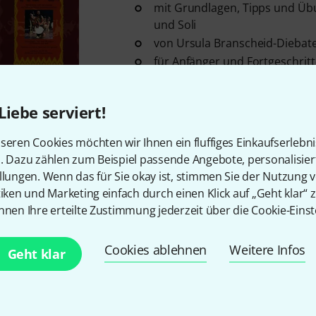
mit Grundlagen, Tipps und Üb
und Soli
von Ursula Branscheid-Diebat
für Anfänger und Fortgeschrit
Sofort lieferbar
Liebe serviert!
Leu Verlag
41 Drum Duets
seren Cookies möchten wir Ihnen ein fluffiges Einkaufserlebn
1
n. Dazu zählen zum Beispiel passende Angebote, personalisie
41 Duette für Schlagzeug und
llungen. Wenn das für Sie okay ist, stimmen Sie der Nutzung 
herausgegeben von Frank Bru
tiken und Marketing einfach durch einen Klick auf „Geht klar“ z
ansteigender Schwierigkeitsgr
nnen Ihre erteilte Zustimmung jederzeit über die Cookie-Einst
Sofort lieferbar
Cookies ablehnen
Weitere Infos
Geht klar
Leu Verlag
Der Keyboard Profi
4