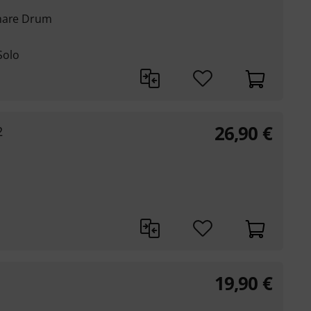
Snare Drum
Solo
26,90
€
2
19,90
€