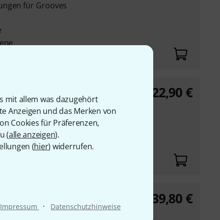
ungen für Grooves
e
tene
22,90
€
is mit allem was dazugehört
rte Anzeigen und das Merken von
 Snare Drum
von Cookies für Präferenzen,
ns
u (
alle anzeigen
).
ad
ellungen (
hier
) widerrufen.
39,80
€
·
Impressum
Datenschutzhinweise