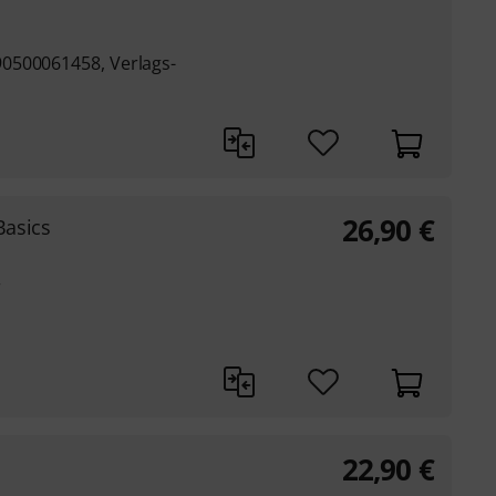
0500061458, Verlags-
26,90
€
asics
r
22,90
€