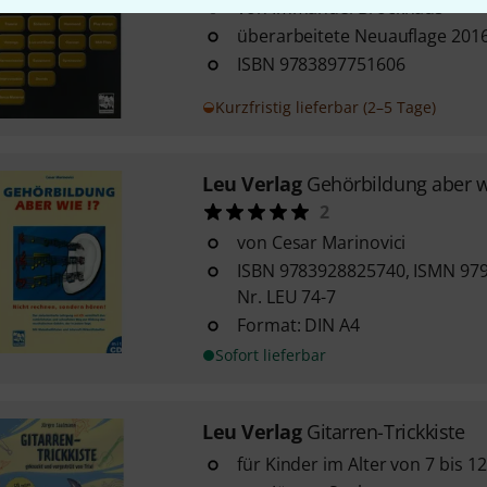
von Immanuel Brockhaus
überarbeitete Neuauflage 201
ISBN 9783897751606
Kurzfristig lieferbar (2–5 Tage)
Leu Verlag
Gehörbildung aber w
2
von Cesar Marinovici
ISBN 9783928825740, ISMN 979
Nr. LEU 74-7
Format: DIN A4
Sofort lieferbar
Leu Verlag
Gitarren-Trickkiste
für Kinder im Alter von 7 bis 1