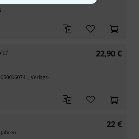
6
22,90
€
ie?
0500060741, Verlags-
22
€
2 Jahren