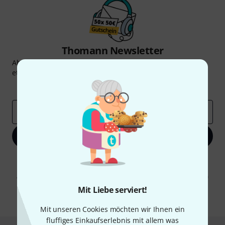
Thomann Newsletter
Abonniere den Thomann Newsletter und gewinne mit
etwas Glück einen von
50 Gutscheinen
über jeweils
50€
!
Inspirierende Beiträge
Deals
Thomann Insights
E-Mail-Adresse
*
Jetzt anmelden
Mit Klick auf „Jetzt anmelden“ stimmen Sie dem Erhalt von E-Mail-
Werbung und einer Messung des E-Mail-Nutzungsverhaltens zu. Die
Abmeldung ist jederzeit möglich. Weitere Informationen finden Sie in
unseren
Datenschutzhinweisen
.
Mit Liebe serviert!
* Pflichtfeld
Mit unseren Cookies möchten wir Ihnen ein
fluffiges Einkaufserlebnis mit allem was