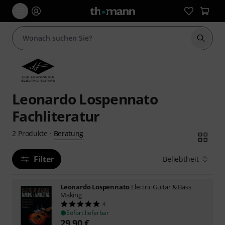
Suche 
Leonardo Lospennato
Fachliteratur
Beratung
2
Produkte
·
Filter
Beliebtheit
Leonardo Lospennato
Electric Guitar & Bass
Making
4
Sofort lieferbar
29,90
€