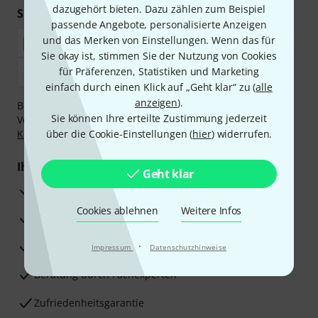
dazugehört bieten. Dazu zählen zum Beispiel
Sicher einkaufen & bezahlen
passende Angebote, personalisierte Anzeigen
und das Merken von Einstellungen. Wenn das für
Sie okay ist, stimmen Sie der Nutzung von Cookies
für Präferenzen, Statistiken und Marketing
einfach durch einen Klick auf „Geht klar“ zu (
alle
anzeigen
).
Bezahlen Sie vertraulich und sicher per Nachnahme,
Sie können Ihre erteilte Zustimmung jederzeit
Vorkasse, PayPal, Amazon Pay,
Klarna Sofort bezahlen
,
Klarna Ratenzahlung
über die Cookie-Einstellungen (
oder Kreditkarte.
hier
) widerrufen.
Ihre Vorteile
Geht klar
3 Jahre Thomann Garantie
Cookies ablehnen
Weitere Infos
30 Tage Money-Back-Garantie
Reparaturservice
·
Impressum
Datenschutzhinweise
Beratung durch Fachexperten
Zufriedenheitsgarantie