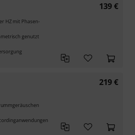
139
€
er HZ mit Phasen-
metrisch genutzt
versorgung
219
€
 Brummgeräuschen
Recordinganwendungen