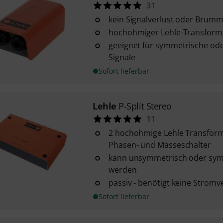
31
kein Signalverlust oder Brum
hochohmiger Lehle-Transform
geeignet für symmetrische od
Signale
Sofort lieferbar
Lehle
P-Split Stereo
11
2 hochohmige Lehle Transforme
Phasen- und Masseschalter
kann unsymmetrisch oder sym
werden
passiv - benötigt keine Strom
Sofort lieferbar