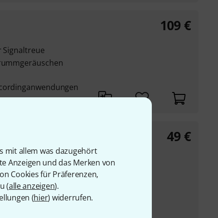
109
€
r Signaltreue
 Brummgeräuschen
Recordinganwendungen
49
€
is mit allem was dazugehört
le SGoS Switches über
rte Anzeigen und das Merken von
stecker-Adapter,
von Cookies für Präferenzen,
u (
alle anzeigen
).
se kann auch externes
ellungen (
hier
) widerrufen.
werden, das auf ...