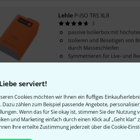
Lehle
P-ISO TRS XLR
3
passive Isolierbox mit höchste
Isolieren und Beseitigen von
durch Masseschleifen
Symmetrieren für Live- und 
Sofort lieferbar
Liebe serviert!
Lehle
MIDI Junction
2
seren Cookies möchten wir Ihnen ein fluffiges Einkaufserlebn
vernetzt bis zu vier Lehle Leh
n. Dazu zählen zum Beispiel passende Angebote, personalisie
handelsübliche Stereo-Klinken
llungen. Wenn das für Sie okay ist, stimmen Sie der Nutzung 
wobei ...
tiken und Marketing einfach durch einen Klick auf „Geht klar“ z
über eine fünfpolige DIN-Buch
nnen Ihre erteilte Zustimmung jederzeit über die Cookie-Einst
MIDI-Equipment angeschlossen 