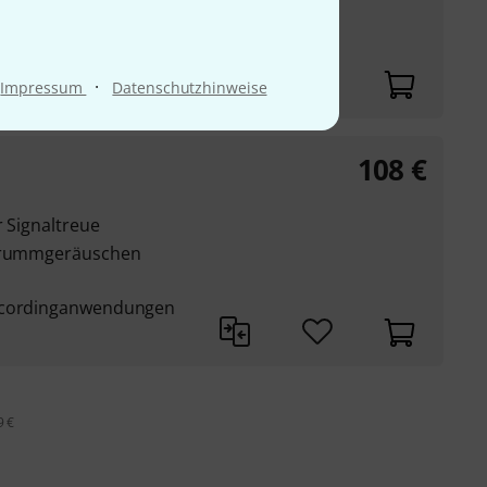
 Junction-Einheiten
 bis zu zehn Lehle
·
Impressum
Datenschutzhinweise
108
€
r Signaltreue
 Brummgeräuschen
Recordinganwendungen
9 €