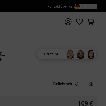
Kontakt
Über uns
DE / €
e mit Suchwort {searchTerm} starten
-
Beratung
Beliebtheit
109
€