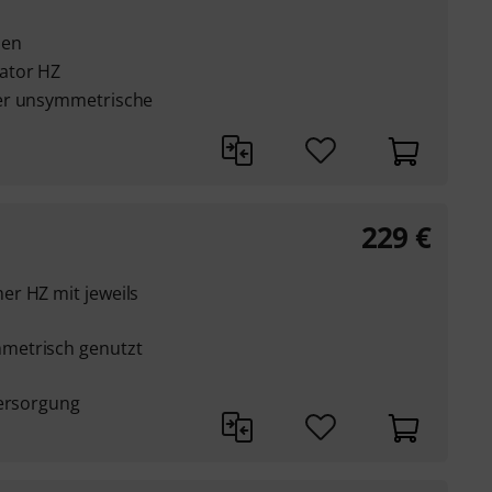
men
ator HZ
er unsymmetrische
229
€
r HZ mit jeweils
metrisch genutzt
versorgung