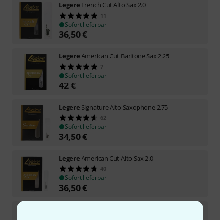
Legere
French Cut Alto Sax 2.0
11
Sofort lieferbar
36,50
€
Legere
American Cut Baritone Sax 2.25
7
Sofort lieferbar
42
€
Legere
Signature Alto Saxophone 2.75
62
Sofort lieferbar
34,50
€
Legere
American Cut Alto Sax 2.0
40
Sofort lieferbar
36,50
€
Legere
Classic Bb-Clar. German 3.0
24