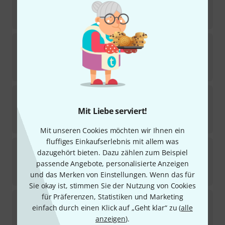
Sofort lieferbar
24,50
€
Legere
American Cut Alto Sax 2.5
39
Sofort lieferbar
36,50
€
Legere
Oboe Classic Medium Soft
27
Mit Liebe serviert!
Sofort lieferbar
135
€
Mit unseren Cookies möchten wir Ihnen ein
fluffiges Einkaufserlebnis mit allem was
Legere
Signature Tenor Saxophone 2.25
dazugehört bieten. Dazu zählen zum Beispiel
96
passende Angebote, personalisierte Anzeigen
Sofort lieferbar
36,90
€
und das Merken von Einstellungen. Wenn das für
Sie okay ist, stimmen Sie der Nutzung von Cookies
für Präferenzen, Statistiken und Marketing
Legere
Classic Bb-Clar. German 2.25
einfach durch einen Klick auf „Geht klar“ zu (
alle
18
Sofort lieferbar
anzeigen
).