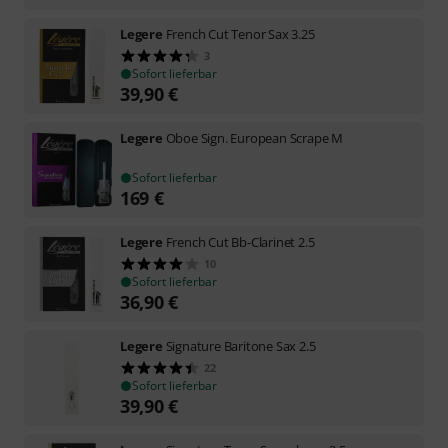
Legere
French Cut Tenor Sax 3.25
3
Sofort lieferbar
39,90
€
Legere
Oboe Sign. European Scrape M
Sofort lieferbar
169
€
Legere
French Cut Bb-Clarinet 2.5
10
Sofort lieferbar
36,90
€
Legere
Signature Baritone Sax 2.5
22
Sofort lieferbar
39,90
€