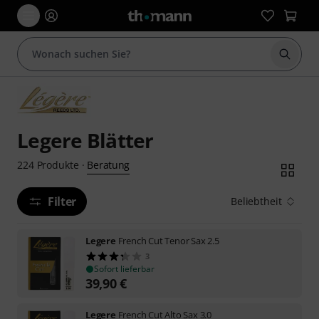
Suche 
Legere Blätter
Beratung
224
Produkte
·
Filter
Beliebtheit
Legere
French Cut Tenor Sax 2.5
3
Sofort lieferbar
39,90
€
Legere
French Cut Alto Sax 3.0