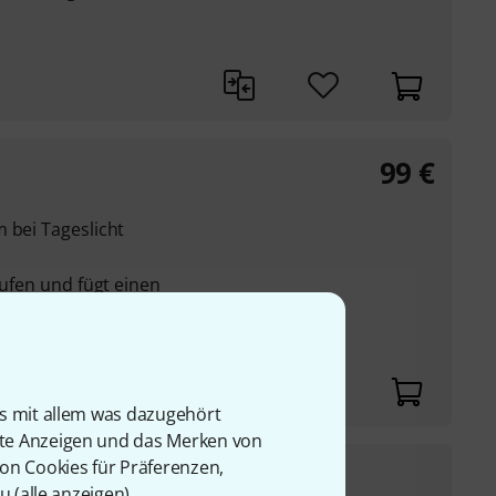
99
€
 bei Tageslicht
tufen und fügt einen
 Tag-für-Nacht-
is mit allem was dazugehört
rte Anzeigen und das Merken von
von Cookies für Präferenzen,
99
€
u (
alle anzeigen
).