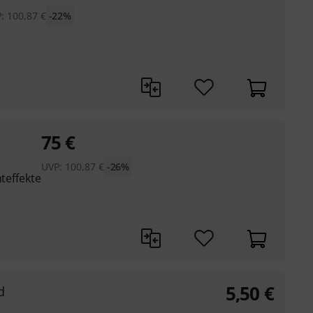
P:
100,87
€
-22%
75
€
UVP:
100,87
€
-26%
hteffekte
5,50
€
d