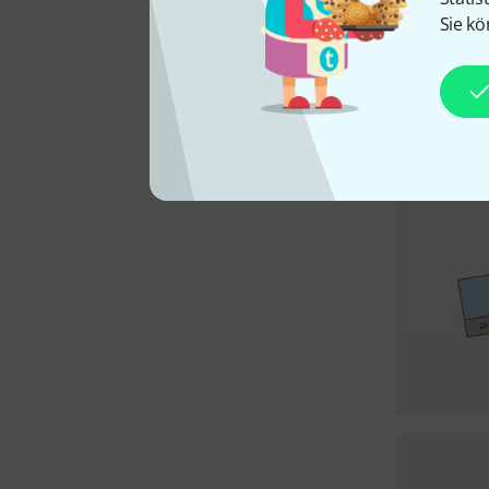
Sie kö