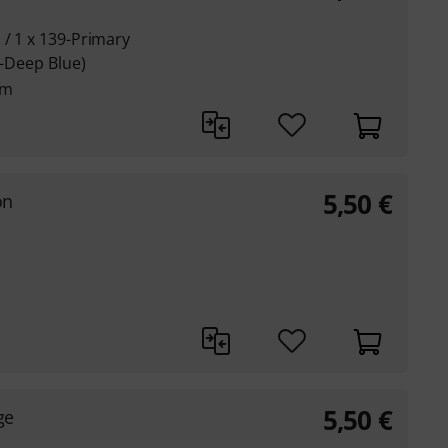
 / 1 x 139-Primary
0-Deep Blue)
cm
5,50
€
on
5,50
€
ge