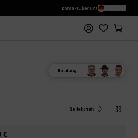
Kontakt
Über uns
DE / €
e mit Suchwort {searchTerm} starten
Beratung
Beliebtheit
9
€