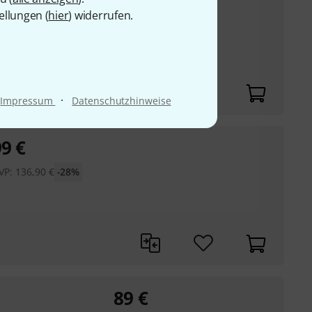
UVP:
136,90
€
-28%
ellungen (
hier
) widerrufen.
 die Farbe zu
hoher Farbtreue
·
Impressum
Datenschutzhinweise
99
€
VP:
136,90
€
-28%
89
€