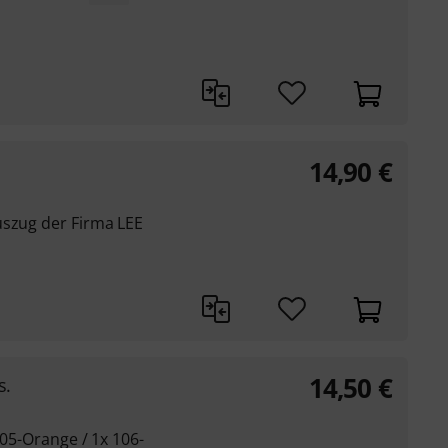
14,90
€
uszug der Firma LEE
14,50
€
s.
105-Orange / 1x 106-