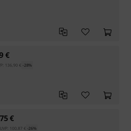
9
€
VP:
136,90
€
-28%
75
€
UVP:
100,87
€
-26%