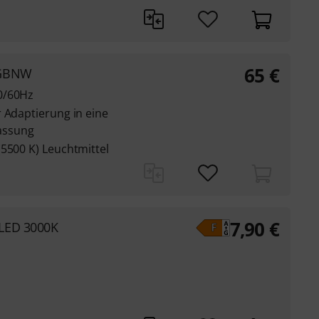
65
€
RGBNW
0/60Hz
 Adaptierung in eine
assung
5500 K) Leuchtmittel
7,90
€
LED 3000K