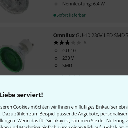
Nennleistung: 6,4 W
Sofort lieferbar
Omnilux
GU-10 230V LED SMD 
5
GU-10
230 V
SMD
Sofort lieferbar
Liebe serviert!
LEDVANCE
LED PAR16 80 36° D
dimmbare LED-Reflektorlampe
seren Cookies möchten wir Ihnen ein fluffiges Einkaufserlebn
Retrofit-Stecksockel
n. Dazu zählen zum Beispiel passende Angebote, personalisie
Nennleistung: 6,1 W
llungen. Wenn das für Sie okay ist, stimmen Sie der Nutzung 
Nennspannung: 220 - 240 V
tiken und Marketing einfach durch einen Klick auf „Geht klar“ z