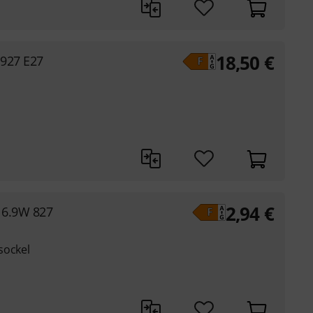
18,50
€
 927 E27
2,94
€
 6.9W 827
sockel