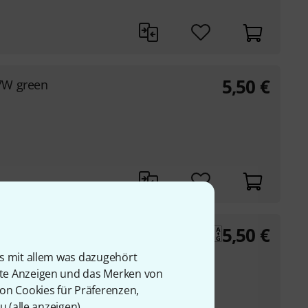
5,50
€
7W green
5,50
€
IM P6.1W 930
 PAR16 mit GU10
is mit allem was dazugehört
rte Anzeigen und das Merken von
von Cookies für Präferenzen,
u (
alle anzeigen
).