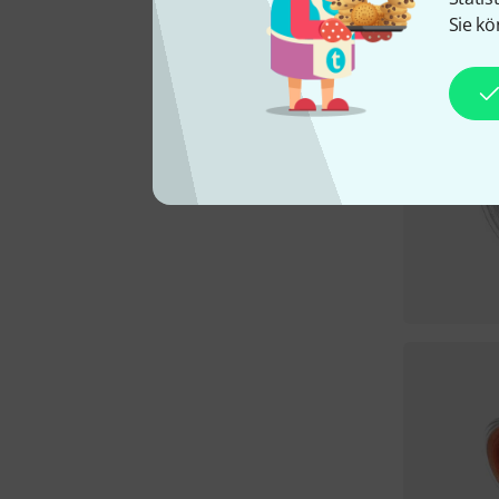
Sie kö