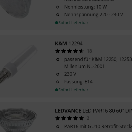
Nennleistung: 10 W
Nennspannung 220 - 240 V
Sofort lieferbar
K&M
12294
18
passend für K&M 12250, 12253,
Millenium NL-2001
230 V
Fassung: E14
Sofort lieferbar
LEDVANCE
LED PAR16 80 60° DI
2
PAR16 mit GU10 Retrofit-Steck