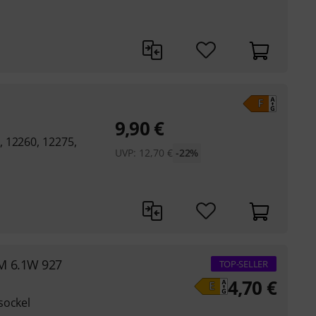
9,90
€
 12260, 12275,
UVP:
12,70
€
-22%
M 6.1W 927
TOP-SELLER
4,70
€
sockel