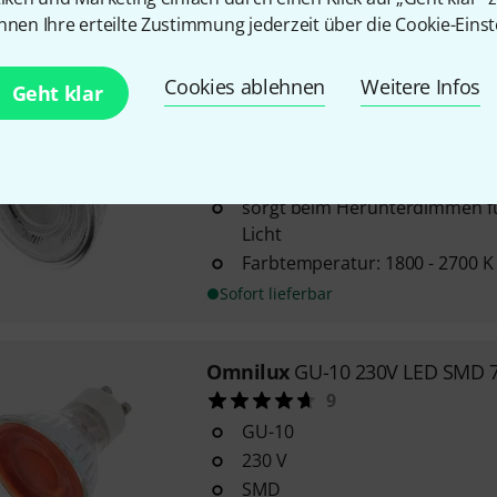
nnen Ihre erteilte Zustimmung jederzeit über die Cookie-Einst
Sofort lieferbar
Cookies ablehnen
Weitere Infos
Geht klar
Osram
LED PAR16 36° GLOWdim
dimmbare LED-Reflektorlampe
Retrofit-Stecksockel
sorgt beim Herunterdimmen f
Licht
Farbtemperatur: 1800 - 2700 K
Sofort lieferbar
Omnilux
GU-10 230V LED SMD 
9
GU-10
230 V
SMD