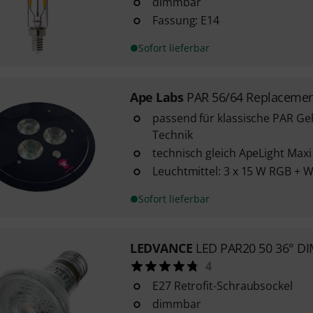
dimmbar
Fassung: E14
Sofort lieferbar
Ape Labs
PAR 56/64 Replacemen
passend für klassische PAR G
Technik
technisch gleich ApeLight Maxi
Leuchtmittel: 3 x 15 W RGB + 
Sofort lieferbar
LEDVANCE
LED PAR20 50 36° DI
4
E27 Retrofit-Schraubsockel
dimmbar