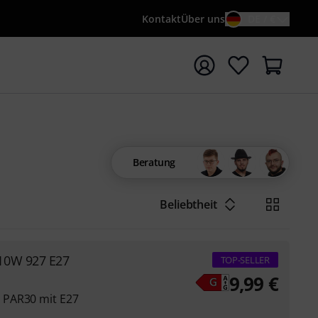
Kontakt
Über uns
DE / €
e mit Suchwort {searchTerm} starten
Beratung
Beliebtheit
 10W 927 E27
TOP-SELLER
9,99
€
 PAR30 mit E27