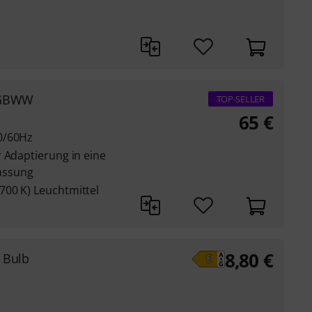
RGBWW
TOP-SELLER
65
€
0/60Hz
 Adaptierung in eine
assung
00 K) Leuchtmittel
8,80
€
 Bulb