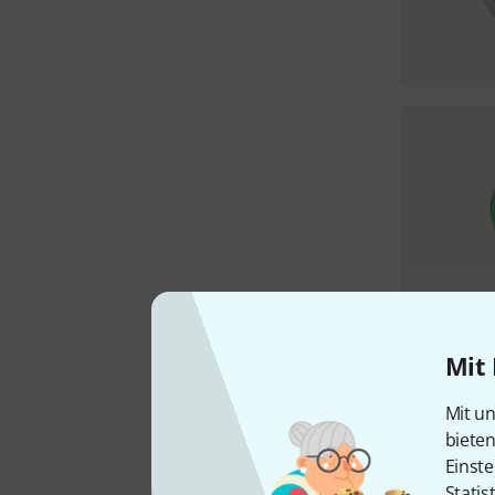
Mit 
Mit un
biete
Einste
Statis