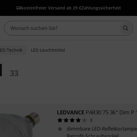
kostenfreier Versand ab 29 €
Zahlungssicherheit
Such
LED Technik
LED Leuchtmittel
l
33
LEDVANCE
PAR30 75 36° Dim P
8
dimmbare LED-Reflektorlampe
Retrofit-Schraubsockel