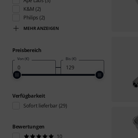
Ape Labs
(3)
K&M
(2)
Philips
(2)
MEHR ANZEIGEN
Preisbereich
Von (€)
Bis (€)
Verfügbarkeit
Sofort lieferbar
(29)
Bewertungen
10