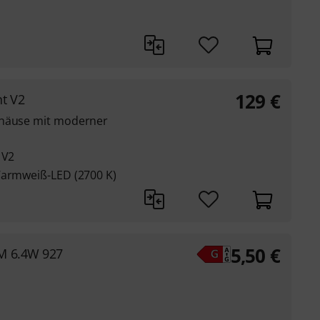
129
€
t V2
ehäuse mit moderner
 V2
Warmweiß-LED (2700 K)
5,50
€
M 6.4W 927