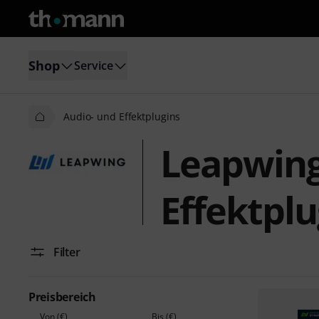
Shop
Service
Audio- und Effektplugins
Leapwing
Effektplu
Filter
Preisbereich
Von (€)
Bis (€)