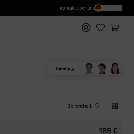
Kontakt
Über uns
DE / €
e mit Suchwort {searchTerm} starten
Beratung
Beliebtheit
189
€