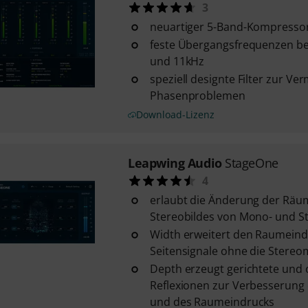
3
neuartiger 5-Band-Kompressor
feste Übergangsfrequenzen be
und 11kHz
speziell designte Filter zur V
Phasenproblemen
Download-Lizenz
Leapwing Audio
StageOne
4
erlaubt die Änderung der Räum
Stereobildes von Mono- und S
Width erweitert den Raumeind
Seitensignale ohne die Stereo
Depth erzeugt gerichtete und 
Reflexionen zur Verbesserung 
und des Raumeindrucks