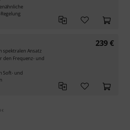
renähnliche
-Regelung
239
€
m spektralen Ansatz
für den Frequenz- und
n Soft- und
n
9 €