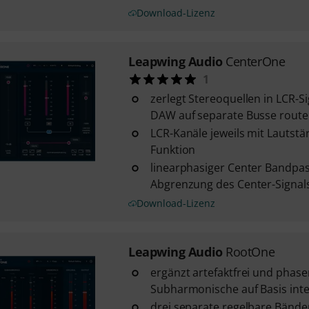
Download-Lizenz
Leapwing Audio
CenterOne
1
zerlegt Stereoquellen in LCR-Sig
DAW auf separate Busse route
LCR-Kanäle jeweils mit Lautstä
Funktion
linearphasiger Center Bandpa
Abgrenzung des Center-Signal
Download-Lizenz
Leapwing Audio
RootOne
ergänzt artefaktfrei und phase
Subharmonische auf Basis inte
drei separate regelbare Bände