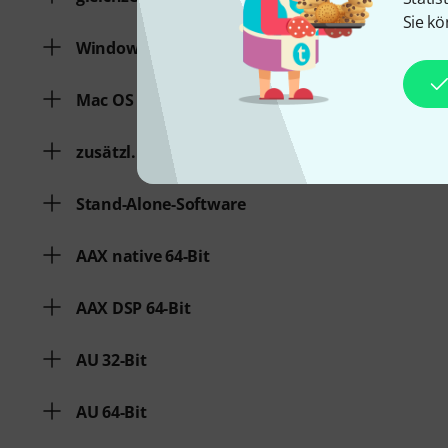
Sie kö
Windows
Mac OS (64 Bit)
zusätzl. Systemvoraussetzungen
Stand-Alone-Software
AAX native 64-Bit
AAX DSP 64-Bit
AU 32-Bit
AU 64-Bit