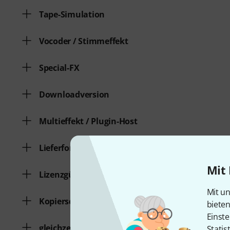
Tape-Simulation
Vocoder / Stimmeffekt
Special-FX
Downloadversion
Multieffekt / Plugin-Host
Lieferform
Mit 
Lizenzgültigkeit
Mit un
Kopierschutz
biete
Einste
gleichzeitige Freischaltungen
Statis