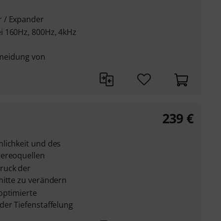
 / Expander
i 160Hz, 800Hz, 4kHz
ermeidung von
239
€
lichkeit und des
tereoquellen
ruck der
mitte zu verändern
optimierte
der Tiefenstaffelung