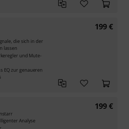
199
€
nale, die sich in der
n lassen
rkeregler und Mute-
ss EQ zur genaueren
s
199
€
nstarr
lligenter Analyse
r