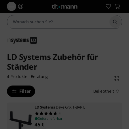
Suche 
LD Systems Zubehör für
Ständer
Beratung
4
Produkte
·
Filter
Beliebtheit
LD Systems
Dave G4X T-BAR L
4
Sofort lieferbar
45
€