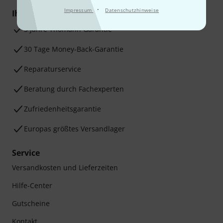
·
Impressum
Datenschutzhinweise
Ihre Vorteile
3 Jahre Thomann Garantie
30 Tage Money-Back-Garantie
Reparaturservice
Beratung durch Fachexperten
Zufriedenheitsgarantie
Europas größtes Versandlager
Service
Versandkosten und Lieferzeiten
Hilfe-Center
Gutscheine
Kontakt