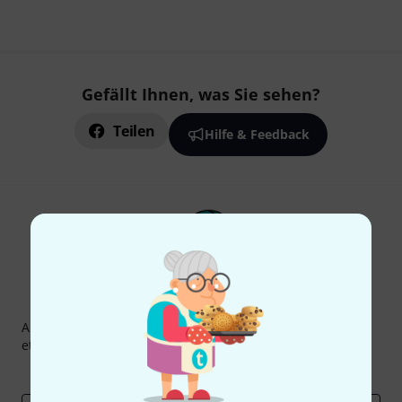
Gefällt Ihnen, was Sie sehen?
Teilen
Hilfe & Feedback
Thomann Newsletter
Abonniere den Thomann Newsletter und gewinne mit
etwas Glück einen von
50 Gutscheinen
über jeweils
50€
!
Inspirierende Beiträge
Deals
Thomann Insights