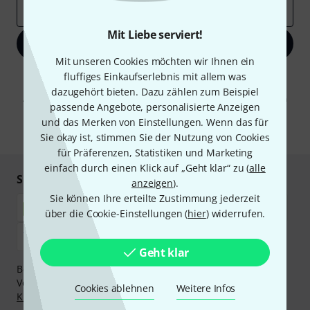
E-Mail-Adresse
*
Mit Liebe serviert!
Jetzt anmelden
Mit unseren Cookies möchten wir Ihnen ein
fluffiges Einkaufserlebnis mit allem was
Mit Klick auf „Jetzt anmelden“ stimmen Sie dem Erhalt von E-Mail-
Werbung und einer Messung des E-Mail-Nutzungsverhaltens zu. Die
dazugehört bieten. Dazu zählen zum Beispiel
Abmeldung ist jederzeit möglich. Weitere Informationen finden Sie in
passende Angebote, personalisierte Anzeigen
unseren
Datenschutzhinweisen
.
und das Merken von Einstellungen. Wenn das für
* Pflichtfeld
Sie okay ist, stimmen Sie der Nutzung von Cookies
für Präferenzen, Statistiken und Marketing
einfach durch einen Klick auf „Geht klar“ zu (
alle
Sicher einkaufen & bezahlen
anzeigen
).
Sie können Ihre erteilte Zustimmung jederzeit
über die Cookie-Einstellungen (
hier
) widerrufen.
Geht klar
Bezahlen Sie vertraulich und sicher per Nachnahme,
Vorkasse, PayPal, Amazon Pay,
Klarna Sofort bezahlen
,
Cookies ablehnen
Weitere Infos
Klarna Ratenzahlung
oder Kreditkarte.