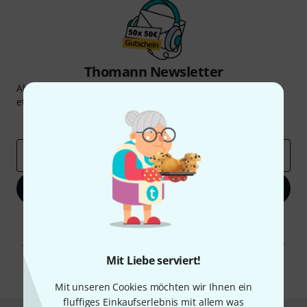
Thomann Newsletter
Abonniere den Thomann Newsletter und gewinne mit
etwas Glück einen von
50 Gutscheinen
über jeweils
50€
!
Inspirierende Beiträge
Deals
Thomann Insights
E-Mail-Adresse
*
Jetzt anmelden
Mit Klick auf „Jetzt anmelden“ stimmen Sie dem Erhalt von E-Mail-
Werbung und einer Messung des E-Mail-Nutzungsverhaltens zu. Die
Abmeldung ist jederzeit möglich. Weitere Informationen finden Sie in
unseren
Datenschutzhinweisen
.
Mit Liebe serviert!
* Pflichtfeld
Mit unseren Cookies möchten wir Ihnen ein
fluffiges Einkaufserlebnis mit allem was