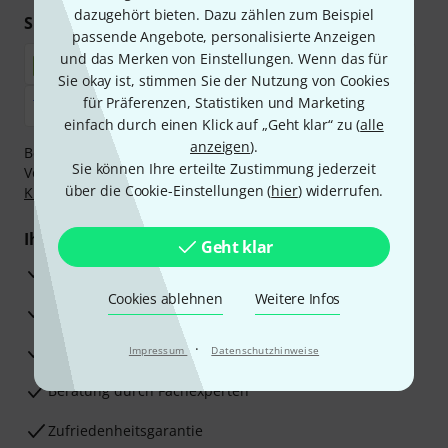
dazugehört bieten. Dazu zählen zum Beispiel
Sicher einkaufen & bezahlen
passende Angebote, personalisierte Anzeigen
und das Merken von Einstellungen. Wenn das für
Sie okay ist, stimmen Sie der Nutzung von Cookies
für Präferenzen, Statistiken und Marketing
einfach durch einen Klick auf „Geht klar“ zu (
alle
anzeigen
).
Bezahlen Sie vertraulich und sicher per Nachnahme,
Sie können Ihre erteilte Zustimmung jederzeit
Vorkasse, PayPal, Amazon Pay,
Klarna Sofort bezahlen
,
über die Cookie-Einstellungen (
hier
) widerrufen.
Klarna Ratenzahlung
oder Kreditkarte.
Ihre Vorteile
Geht klar
3 Jahre Thomann Garantie
Cookies ablehnen
Weitere Infos
30 Tage Money-Back-Garantie
·
Reparaturservice
Impressum
Datenschutzhinweise
Beratung durch Fachexperten
Zufriedenheitsgarantie