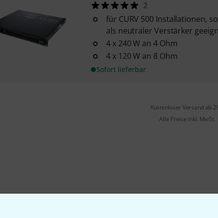
2
für CURV 500 Installationen, s
als neutraler Verstärker geeig
4 x 240 W an 4 Ohm
4 x 120 W an 8 Ohm
Sofort lieferbar
Kostenloser Versand ab 2
Alle Preise inkl. MwSt.