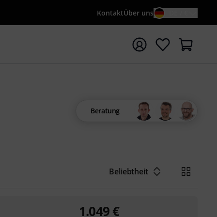
Kontakt
Über uns
DE / €
e mit Suchwort {searchTerm} starten
Beratung
Beliebtheit
1.049
€