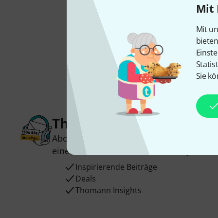
Mit 
Mit un
biete
Einste
Statis
Sie kö
Thomann Newsletter
Abonniere den Thomann Newsletter und
einen von
50 Gutscheinen
über jeweils
Inspirierende Beiträge
Deals
Thomann Insights