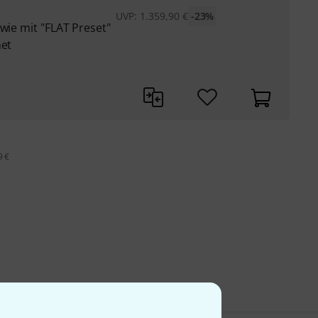
UVP:
1.359,90
€
-23%
owie mit "FLAT Preset"
net
9 €