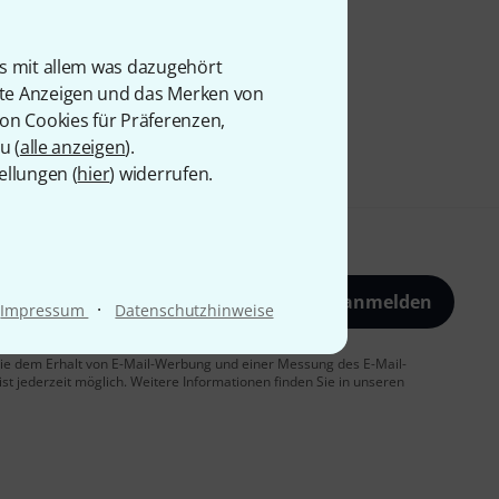
is mit allem was dazugehört
rte Anzeigen und das Merken von
von Cookies für Präferenzen,
u (
alle anzeigen
).
ellungen (
hier
) widerrufen.
Jetzt anmelden
·
Impressum
Datenschutzhinweise
 Sie dem Erhalt von E-Mail-Werbung und einer Messung des E-Mail-
t jederzeit möglich. Weitere Informationen finden Sie in unseren