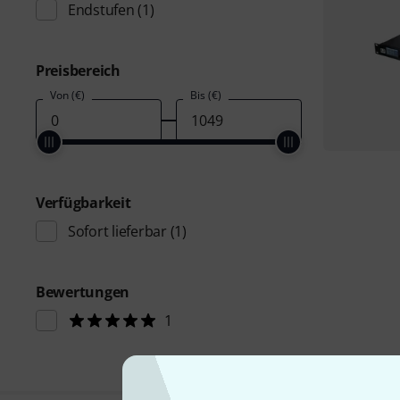
Endstufen
(1)
Preisbereich
Von (€)
Bis (€)
Verfügbarkeit
Sofort lieferbar
(1)
Bewertungen
1