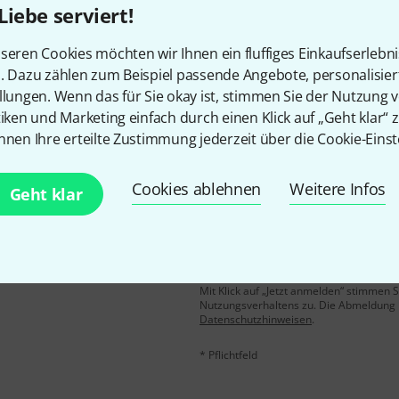
Liebe serviert!
Gefällt Ihnen, was Sie sehen?
seren Cookies möchten wir Ihnen ein fluffiges Einkaufserlebn
n. Dazu zählen zum Beispiel passende Angebote, personalisie
Teilen
Hilfe & Feedback
llungen. Wenn das für Sie okay ist, stimmen Sie der Nutzung 
tiken und Marketing einfach durch einen Klick auf „Geht klar“ z
nnen Ihre erteilte Zustimmung jederzeit über die Cookie-Einst
Cookies ablehnen
Weitere Infos
Geht klar
E-Mail-Adresse
*
 gewinne mit etwas Glück
50€
!
Mit Klick auf „Jetzt anmelden“ stimmen
Nutzungsverhaltens zu. Die Abmeldung is
Datenschutzhinweisen
.
* Pflichtfeld