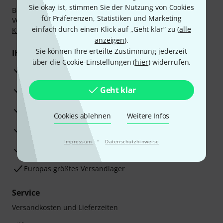
Sie okay ist, stimmen Sie der Nutzung von Cookies
Bezahlen Sie vertraulich und sicher per Nachnahme,
für Präferenzen, Statistiken und Marketing
Vorkasse, PayPal, Amazon Pay,
Klarna Sofort bezahlen
,
einfach durch einen Klick auf „Geht klar“ zu (
alle
Klarna Ratenzahlung
oder Kreditkarte.
anzeigen
).
Sie können Ihre erteilte Zustimmung jederzeit
Ihre Vorteile
über die Cookie-Einstellungen (
hier
) widerrufen.
3 Jahre Thomann Garantie
30 Tage Money-Back-Garantie
Geht klar
Reparaturservice
Cookies ablehnen
Weitere Infos
Beratung durch Fachexperten
·
Impressum
Datenschutzhinweise
Zufriedenheitsgarantie
Europas größtes Versandlager
Service
Versandkosten und Lieferzeiten