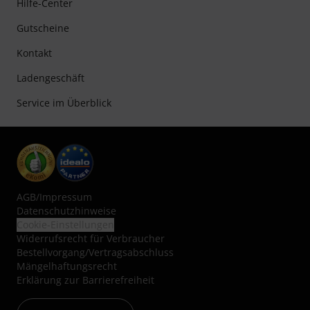
Hilfe-Center
Gutscheine
Kontakt
Ladengeschäft
Service im Überblick
AGB
/
Impressum
Datenschutzhinweise
Cookie-Einstellungen
Widerrufsrecht für Verbraucher
Bestellvorgang/Vertragsabschluss
Mängelhaftungsrecht
Erklärung zur Barrierefreiheit