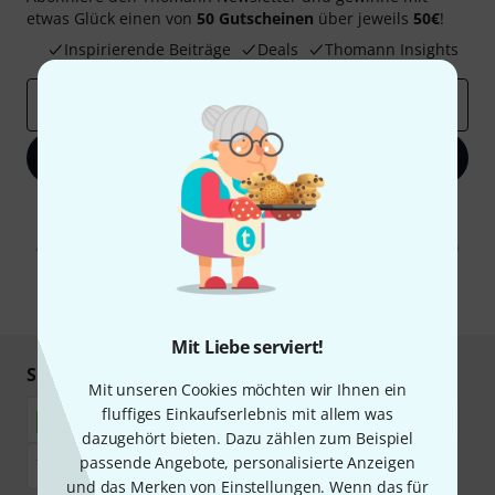
etwas Glück einen von
50 Gutscheinen
über jeweils
50€
!
Inspirierende Beiträge
Deals
Thomann Insights
E-Mail-Adresse
*
Jetzt anmelden
Mit Klick auf „Jetzt anmelden“ stimmen Sie dem Erhalt von E-Mail-
Werbung und einer Messung des E-Mail-Nutzungsverhaltens zu. Die
Abmeldung ist jederzeit möglich. Weitere Informationen finden Sie in
unseren
Datenschutzhinweisen
.
* Pflichtfeld
Mit Liebe serviert!
Sicher einkaufen & bezahlen
Mit unseren Cookies möchten wir Ihnen ein
fluffiges Einkaufserlebnis mit allem was
dazugehört bieten. Dazu zählen zum Beispiel
passende Angebote, personalisierte Anzeigen
und das Merken von Einstellungen. Wenn das für