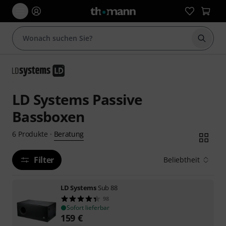
Suche 
LD Systems Passive
Bassboxen
Beratung
6
Produkte
·
Filter
Beliebtheit
LD Systems
Sub 88
98
Sofort lieferbar
159
€