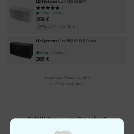
LD Systems
Curv 500 ISUB W
2
Sofort lieferbar
359
€
-27%
UVP:
494,90
€
LD Systems
Curv 500 ISUB B-Stock
Sofort lieferbar
269
€
Kostenloser Versand ab 29 €
Alle Preise inkl. MwSt.
Gefällt Ihnen, was Sie sehen?
Teilen
Hilfe & Feedback