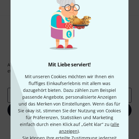
Thomann Newsletter
Mit Liebe serviert!
Abonniere den Thomann Newsletter und gewinne mit
etwas Glück einen von
50 Gutscheinen
über jeweils
50€
!
Mit unseren Cookies möchten wir Ihnen ein
Inspirierende Beiträge
Deals
Thomann Insights
fluffiges Einkaufserlebnis mit allem was
dazugehört bieten. Dazu zählen zum Beispiel
E-Mail-Adresse
*
passende Angebote, personalisierte Anzeigen
und das Merken von Einstellungen. Wenn das für
Jetzt anmelden
Sie okay ist, stimmen Sie der Nutzung von Cookies
für Präferenzen, Statistiken und Marketing
einfach durch einen Klick auf „Geht klar“ zu (
alle
Mit Klick auf „Jetzt anmelden“ stimmen Sie dem Erhalt von E-Mail-
Werbung und einer Messung des E-Mail-Nutzungsverhaltens zu. Die
anzeigen
).
Abmeldung ist jederzeit möglich. Weitere Informationen finden Sie in
Sie können Ihre erteilte Zustimmung jederzeit