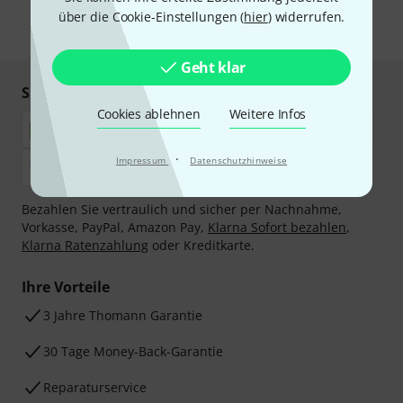
unseren
Datenschutzhinweisen
.
über die Cookie-Einstellungen (
hier
) widerrufen.
* Pflichtfeld
Geht klar
Sicher einkaufen & bezahlen
Cookies ablehnen
Weitere Infos
·
Impressum
Datenschutzhinweise
Bezahlen Sie vertraulich und sicher per Nachnahme,
Vorkasse, PayPal, Amazon Pay,
Klarna Sofort bezahlen
,
Klarna Ratenzahlung
oder Kreditkarte.
Ihre Vorteile
3 Jahre Thomann Garantie
30 Tage Money-Back-Garantie
Reparaturservice