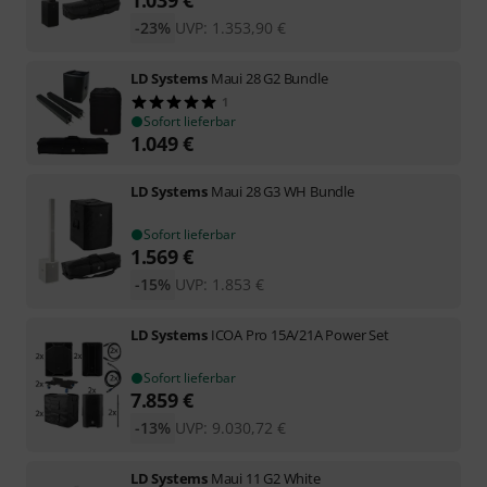
-23%
UVP:
1.353,90
€
LD Systems
Maui 28 G2 Bundle
1
Sofort lieferbar
1.049
€
LD Systems
Maui 28 G3 WH Bundle
Sofort lieferbar
1.569
€
-15%
UVP:
1.853
€
LD Systems
ICOA Pro 15A/21A Power Set
Sofort lieferbar
7.859
€
-13%
UVP:
9.030,72
€
LD Systems
Maui 11 G2 White