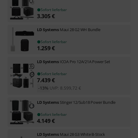
Sofort lieferbar
3.305
€
LD Systems
Maui 28 G2 WH Bundle
Sofort lieferbar
1.259
€
LD Systems
ICOA Pro 12A/21A Power Set
Sofort lieferbar
7.439
€
-13%
UVP:
8.599,72
€
LD Systems
Stinger 12/Sub18 Power Bundle
Sofort lieferbar
4.149
€
LD Systems
Maui 28 G3 White B-Stock