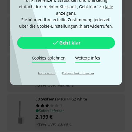
für Präferenzen, Statistiken und Marketing
einfach durch einen Klick auf „Geht klar“ zu (
alle
-25%
UVP:
1.662,90
€
anzeigen
).
Sie können Ihre erteilte Zustimmung jederzeit
LD Systems
Maui 44 G2 Power Bundle
über die Cookie-Einstellungen (
hier
) widerrufen.
Sofort lieferbar
7.609
€
Geht klar
-28%
UVP:
10.584,20
€
Cookies ablehnen
Weitere Infos
LD Systems
Maui 5 Go 100 W
15
Sofort lieferbar
·
Impressum
Datenschutzhinweise
777
€
-21%
UVP:
988,90
€
LD Systems
Maui 44 G2 White
1
Sofort lieferbar
2.199
€
-19%
UVP:
2.699
€