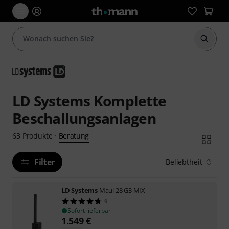
Suche 
LD Systems Komplette
Beschallungsanlagen
Beratung
63
Produkte
·
Filter
Beliebtheit
LD Systems
Maui 28 G3 MIX
9
Sofort lieferbar
1.549
€