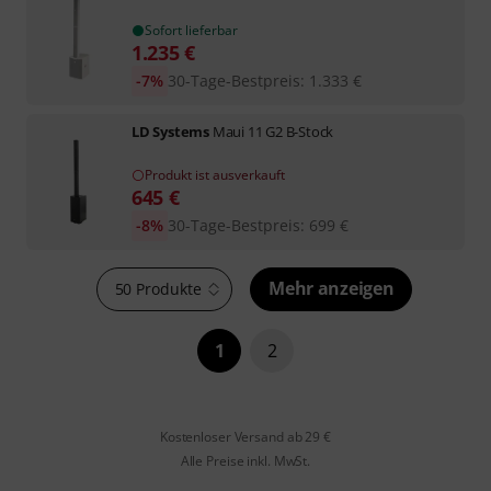
Sofort lieferbar
1.235
€
-7%
30-Tage-Bestpreis
:
1.333
€
LD Systems
Maui 11 G2 B-Stock
Produkt ist ausverkauft
645
€
-8%
30-Tage-Bestpreis
:
699
€
Mehr anzeigen
50 Produkte
1
2
Kostenloser Versand ab 29 €
Alle Preise inkl. MwSt.