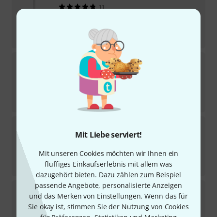
11
Sofort lieferbar
849
€
-21%
UVP:
1.069,80
€
LD Systems
Maui 28 G3 MIX W
Sofort lieferbar
1.589
€
-25%
UVP:
2.129,90
€
LD Systems
Maui 11 G3 White
Mit Liebe serviert!
3
Sofort lieferbar
969
€
Mit unseren Cookies möchten wir Ihnen ein
fluffiges Einkaufserlebnis mit allem was
-15%
UVP:
1.142,90
€
dazugehört bieten. Dazu zählen zum Beispiel
passende Angebote, personalisierte Anzeigen
LD Systems
Maui 11 G3 Mix W
und das Merken von Einstellungen. Wenn das für
Sie okay ist, stimmen Sie der Nutzung von Cookies
Sofort lieferbar
1.239
€