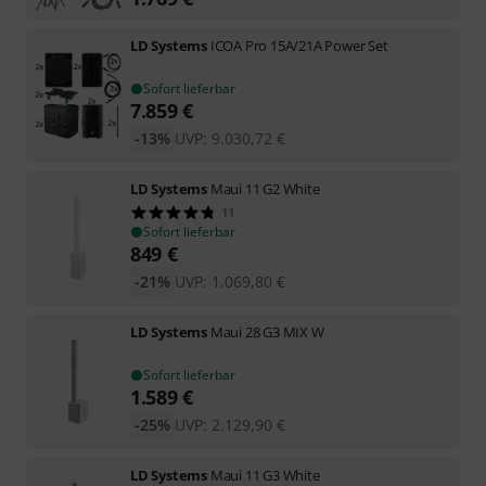
LD Systems
ICOA Pro 15A/21A Power Set
Sofort lieferbar
7.859
€
-13%
UVP:
9.030,72
€
LD Systems
Maui 11 G2 White
11
Sofort lieferbar
849
€
-21%
UVP:
1.069,80
€
LD Systems
Maui 28 G3 MIX W
Sofort lieferbar
1.589
€
-25%
UVP:
2.129,90
€
LD Systems
Maui 11 G3 White