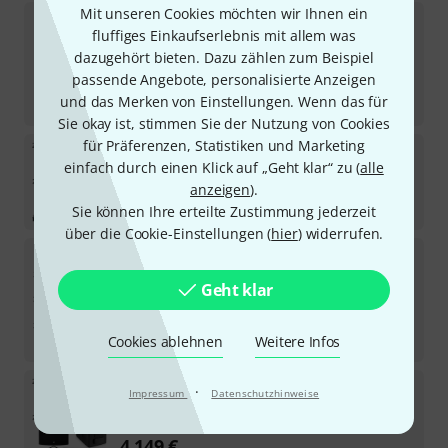
Mit unseren Cookies möchten wir Ihnen ein
LD Systems
Dave 10 G4X Install Bundle
fluffiges Einkaufserlebnis mit allem was
dazugehört bieten. Dazu zählen zum Beispiel
Sofort lieferbar
789
€
passende Angebote, personalisierte Anzeigen
und das Merken von Einstellungen. Wenn das für
-23%
UVP:
1.020,20
€
Sie okay ist, stimmen Sie der Nutzung von Cookies
für Präferenzen, Statistiken und Marketing
LD Systems
Stinger 10/Sub15 Power Bundle
einfach durch einen Klick auf „Geht klar“ zu (
alle
anzeigen
).
Sofort lieferbar
3.305
€
Sie können Ihre erteilte Zustimmung jederzeit
über die Cookie-Einstellungen (
hier
) widerrufen.
LD Systems
ICOA Pro 12A/21A Power Set
Geht klar
Sofort lieferbar
7.439
€
-13%
UVP:
8.599,72
€
Cookies ablehnen
Weitere Infos
LD Systems
Stinger 12/Sub18 Power Bundle
·
Impressum
Datenschutzhinweise
Sofort lieferbar
4.149
€