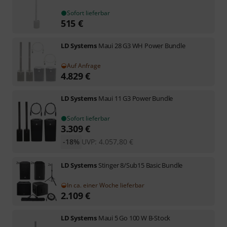
Sofort lieferbar
515
€
LD Systems
Maui 28 G3 WH Power Bundle
Auf Anfrage
4.829
€
LD Systems
Maui 11 G3 Power Bundle
Sofort lieferbar
3.309
€
-18%
UVP:
4.057,80
€
LD Systems
Stinger 8/Sub15 Basic Bundle
In ca. einer Woche lieferbar
2.109
€
LD Systems
Maui 5 Go 100 W B-Stock