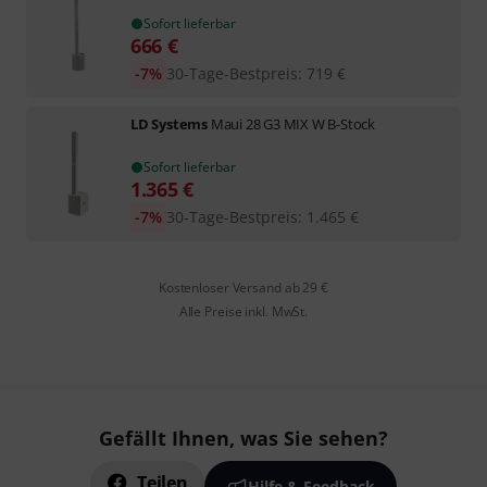
Sofort lieferbar
666
€
-7%
30-Tage-Bestpreis
:
719
€
LD Systems
Maui 28 G3 MIX W B-Stock
Sofort lieferbar
1.365
€
-7%
30-Tage-Bestpreis
:
1.465
€
Kostenloser Versand ab 29 €
Alle Preise inkl. MwSt.
Gefällt Ihnen, was Sie sehen?
Teilen
Hilfe & Feedback