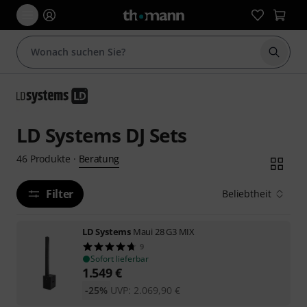
Suche 
LD Systems DJ Sets
Beratung
46
Produkte
·
Filter
Beliebtheit
LD Systems
Maui 28 G3 MIX
9
Sofort lieferbar
1.549
€
-25%
UVP:
2.069,90
€