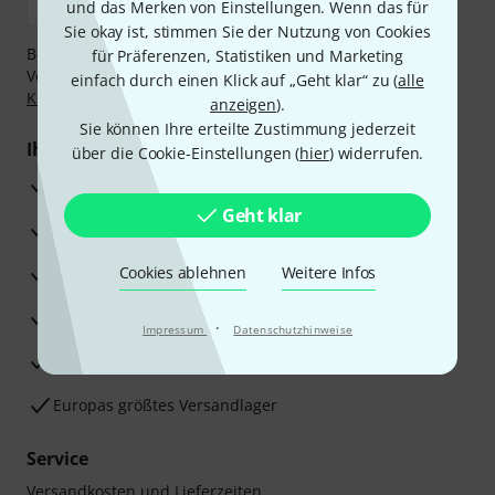
und das Merken von Einstellungen. Wenn das für
Sie okay ist, stimmen Sie der Nutzung von Cookies
Bezahlen Sie vertraulich und sicher per Nachnahme,
für Präferenzen, Statistiken und Marketing
Vorkasse, PayPal, Amazon Pay,
Klarna Sofort bezahlen
,
einfach durch einen Klick auf „Geht klar“ zu (
alle
Klarna Ratenzahlung
oder Kreditkarte.
anzeigen
).
Sie können Ihre erteilte Zustimmung jederzeit
Ihre Vorteile
über die Cookie-Einstellungen (
hier
) widerrufen.
3 Jahre Thomann Garantie
Geht klar
30 Tage Money-Back-Garantie
Reparaturservice
Cookies ablehnen
Weitere Infos
Beratung durch Fachexperten
·
Impressum
Datenschutzhinweise
Zufriedenheitsgarantie
Europas größtes Versandlager
Service
Versandkosten und Lieferzeiten