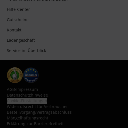
Hilfe-Center
Gutscheine
Kontakt
Ladengeschäft
Service im Überblick
AGB
/
Impressum
Datenschutzhinweise
Cookie-Einstellungen
Widerrufsrecht für Verbraucher
Bestellvorgang/Vertragsabschluss
Mängelhaftungsrecht
Erklärung zur Barrierefreiheit