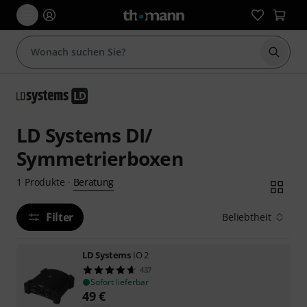
Suche 
LD Systems DI/
Symmetrierboxen
Beratung
1
Produkte
·
Filter
Beliebtheit
LD Systems
IO 2
437
Sofort lieferbar
49
€