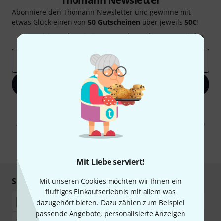
Thomann Newsletter
Abonniere den Thomann Newsletter und gewinne mit
etwas Glück einen von
50 Gutscheinen
über jeweils
50€
!
Inspirierende Beiträge
Deals
Thomann Insights
E-Mail-Adresse
*
Jetzt anmelden
Mit Klick auf „Jetzt anmelden“ stimmen Sie dem Erhalt von E-Mail-
Werbung und einer Messung des E-Mail-Nutzungsverhaltens zu. Die
Abmeldung ist jederzeit möglich. Weitere Informationen finden Sie in
unseren
Datenschutzhinweisen
.
* Pflichtfeld
Mit Liebe serviert!
Sicher einkaufen & bezahlen
Mit unseren Cookies möchten wir Ihnen ein
fluffiges Einkaufserlebnis mit allem was
dazugehört bieten. Dazu zählen zum Beispiel
passende Angebote, personalisierte Anzeigen