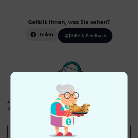
Gefällt Ihnen, was Sie sehen?
Teilen
Hilfe & Feedback
Thomann Newsletter
Abonniere den Thomann Newsletter und gewinne mit
etwas Glück einen von
50 Gutscheinen
über jeweils
50€
!
Inspirierende Beiträge
Deals
Thomann Insights
E-Mail-Adresse
*