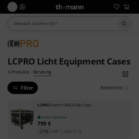
Suche 
LCPRO Licht Equipment Cases
Beratung
4
Produkte
·
Filter
Beliebtheit
LCPRO
Auron ONE20 4er Case
Sofort lieferbar
799
€
-27%
UVP:
1.096,71
€