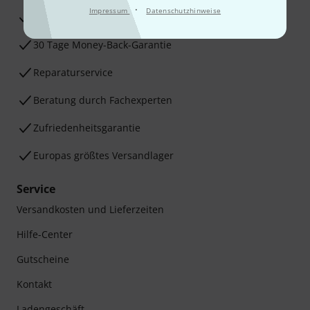
·
Impressum
Datenschutzhinweise
3 Jahre Thomann Garantie
30 Tage Money-Back-Garantie
Reparaturservice
Beratung durch Fachexperten
Zufriedenheitsgarantie
Europas größtes Versandlager
Service
Versandkosten und Lieferzeiten
Hilfe-Center
Gutscheine
Kontakt
Ladengeschäft