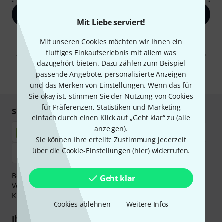
Jetzt anmelden
Mit Liebe serviert!
Mit Klick auf „Jetzt anmelden“ stimmen Sie dem Erhalt von E-Mail-
Mit unseren Cookies möchten wir Ihnen ein
Werbung und einer Messung des E-Mail-Nutzungsverhaltens zu. Die
fluffiges Einkaufserlebnis mit allem was
Abmeldung ist jederzeit möglich. Weitere Informationen finden Sie in
unseren
Datenschutzhinweisen
.
dazugehört bieten. Dazu zählen zum Beispiel
passende Angebote, personalisierte Anzeigen
* Pflichtfeld
und das Merken von Einstellungen. Wenn das für
Sie okay ist, stimmen Sie der Nutzung von Cookies
für Präferenzen, Statistiken und Marketing
Sicher einkaufen & bezahlen
einfach durch einen Klick auf „Geht klar“ zu (
alle
anzeigen
).
Sie können Ihre erteilte Zustimmung jederzeit
über die Cookie-Einstellungen (
hier
) widerrufen.
Bezahlen Sie vertraulich und sicher per Nachnahme,
Geht klar
Vorkasse, PayPal, Amazon Pay,
Klarna Sofort bezahlen
,
Klarna Ratenzahlung
oder Kreditkarte.
Cookies ablehnen
Weitere Infos
Ihre Vorteile