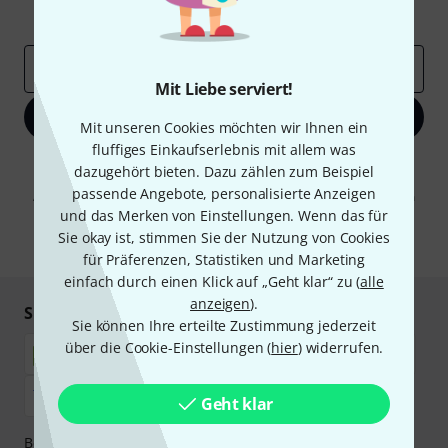
Inspirierende Beiträge
Deals
Thomann Insights
E-Mail-Adresse
*
Mit Liebe serviert!
Jetzt anmelden
Mit unseren Cookies möchten wir Ihnen ein
fluffiges Einkaufserlebnis mit allem was
Mit Klick auf „Jetzt anmelden“ stimmen Sie dem Erhalt von E-Mail-
dazugehört bieten. Dazu zählen zum Beispiel
Werbung und einer Messung des E-Mail-Nutzungsverhaltens zu. Die
passende Angebote, personalisierte Anzeigen
Abmeldung ist jederzeit möglich. Weitere Informationen finden Sie in
unseren
Datenschutzhinweisen
.
und das Merken von Einstellungen. Wenn das für
Sie okay ist, stimmen Sie der Nutzung von Cookies
* Pflichtfeld
für Präferenzen, Statistiken und Marketing
einfach durch einen Klick auf „Geht klar“ zu (
alle
anzeigen
).
Sicher einkaufen & bezahlen
Sie können Ihre erteilte Zustimmung jederzeit
über die Cookie-Einstellungen (
hier
) widerrufen.
Geht klar
Bezahlen Sie vertraulich und sicher per Nachnahme,