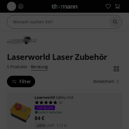
Suche 
Laserworld Laser Zubehör
Beratung
5
Produkte
·
Filter
Beliebtheit
Laserworld
Safety Unit
20
TOP-SELLER
Sofort lieferbar
84
€
-26%
UVP:
113
€