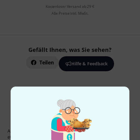
Kostenloser Versand ab 29 €
Alle Preise inkl. MwSt.
Gefällt Ihnen, was Sie sehen?
Teilen
Hilfe & Feedback
Thomann Newsletter
Abonniere den Thomann Newsletter und gewinne mit
etwas Glück einen von
50 Gutscheinen
über jeweils
50€
!