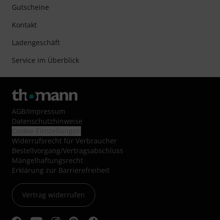
Gutscheine
Kontakt
Ladengeschäft
Service im Überblick
AGB
/
Impressum
Datenschutzhinweise
Cookie-Einstellungen
Widerrufsrecht für Verbraucher
Bestellvorgang/Vertragsabschluss
Mängelhaftungsrecht
Erklärung zur Barrierefreiheit
Vertrag widerrufen