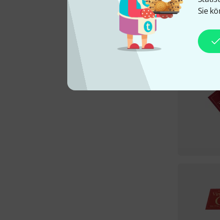
Sie kö