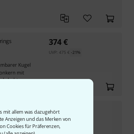
374
€
rings
UVP:
475
€
-21%
hmbarer Kugel
lonkern mit
achdraht
309
€
& Broad
is mit allem was dazugehört
rte Anzeigen und das Merken von
UVP:
432
€
-28%
 D, G, C
von Cookies für Präferenzen,
u (
alle anzeigen
).