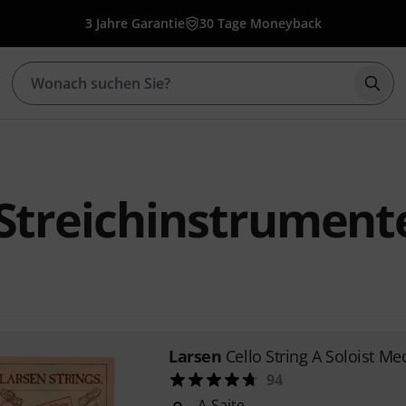
3 Jahre Garantie
30 Tage Moneyback
Such
Streichinstrument
Larsen
Cello String A Soloist M
94
A-Saite