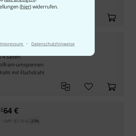
ellungen (
hier
) widerrufen.
295
€
oso 4/4
·
Impressum
Datenschutzhinweise
UVP:
409
€
-28%
 4 Saiten
t Wolfram-umsponnen
draht mit Flachdraht
64
€
BE
UVP:
87,10
€
-27%