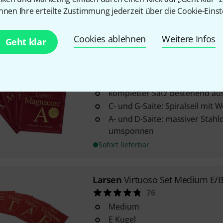
nnen Ihre erteilte Zustimmung jederzeit über die Cookie-Einst
alle Saiten mit Kugel
Sofort lieferbar
Cookies ablehnen
Weitere Infos
Geht klar
Larsen
Magnacore Cello Set Ari
9
kompletter Satz bestehend aus
C- und G-Saite: Spiralseil mi
A- und D-Saite: massiver Stahl
umsponnen
Sofort lieferbar
Larsen
Virtuoso Set Medium E/
76
Medium
E Kugel