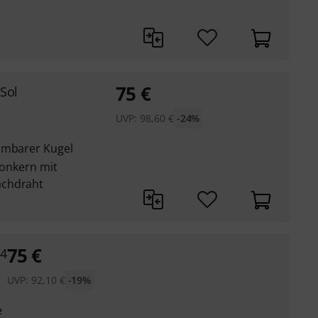
75
€
 Sol
UVP:
98,60
€
-24%
hmbarer Kugel
lonkern mit
achdraht
75
€
/4
UVP:
92,10
€
-19%
e