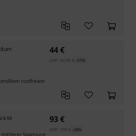
44
€
edium
UVP:
63,90
€
-31%
gerolltem rostfreiem
93
€
4/4 M
UVP:
130
€
-28%
n mittlerer Spannung