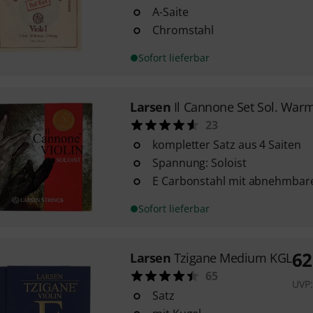
A-Saite
Chromstahl
Sofort lieferbar
Larsen
Il Cannone Set Sol. Wa
23
kompletter Satz aus 4 Saiten
Spannung: Soloist
E Carbonstahl mit abnehmbare
Sofort lieferbar
62
Larsen
Tzigane Medium KGL
65
UVP
Satz