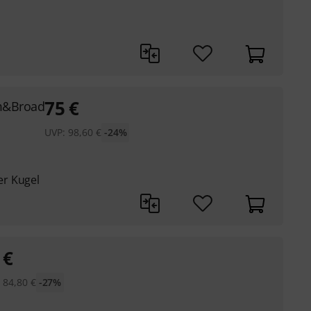
75
€
rm&Broad
UVP:
98,60
€
-24%
r Kugel
€
:
84,80
€
-27%