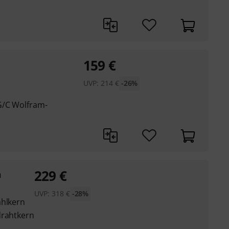
159
€
UVP:
214
€
-26%
G/C Wolfram-
229
€
m
UVP:
318
€
-28%
ahlkern
drahtkern