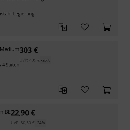
mstahl-Legierung
303
€
s Medium
UVP:
409
€
-26%
 4 Saiten
22,90
€
um BE
UVP:
30,30
€
-24%