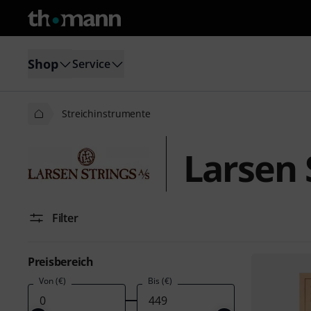
Shop
Service
Streichinstrumente
Larsen 
Filter
Preisbereich
Von (€)
Bis (€)