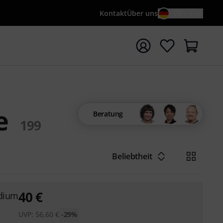
Kontakt
Über uns
DE / €
e mit Suchwort {searchTerm} starten
e
Beratung
199
Beliebtheit
40
€
edium
UVP:
56,60
€
-29%