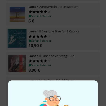
Larsen
Aurora Violin E Steel Medium
2
Sofort lieferbar
6
€
Larsen
Il Cannone Silver Vn E Caprice
1
Sofort lieferbar
10,90
€
Larsen
Il Cannone Vn String E 0,28
1
Sofort lieferbar
8,90
€
Larsen
Violin String E Gold Strong
Sofort lieferbar
11
€
-23%
UVP:
14,30
€