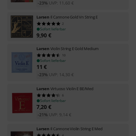
-23%
UVP:
11,60
€
Larsen
Il Cannone Gold Vn String E
2
Sofort lieferbar
9,90
€
Larsen
Violin String E Gold Medium
10
Sofort lieferbar
11
€
-23%
UVP:
14,30
€
Larsen
Virtuoso Violin E BE/Med
6
Sofort lieferbar
7,20
€
-21%
UVP:
9,14
€
Larsen
Il Cannone Violin String E Med
4