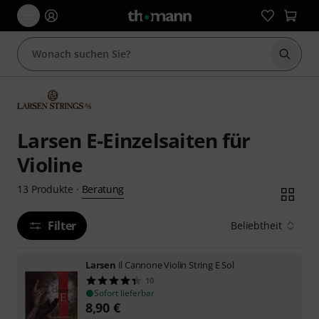
Suche 
Larsen E-Einzelsaiten für
Violine
Beratung
13
Produkte
·
Filter
Beliebtheit
Larsen
Il Cannone Violin String E Sol
10
Sofort lieferbar
8,90
€