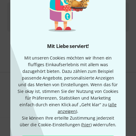
Larsen
Aurora Violin E Steel Strong
2
Sofort lieferbar
6
€
Kostenloser Versand ab 29 €
Mit Liebe serviert!
Alle Preise inkl. MwSt.
Mit unseren Cookies möchten wir Ihnen ein
fluffiges Einkaufserlebnis mit allem was
dazugehört bieten. Dazu zählen zum Beispiel
passende Angebote, personalisierte Anzeigen
und das Merken von Einstellungen. Wenn das für
Gefällt Ihnen, was Sie sehen?
Sie okay ist, stimmen Sie der Nutzung von Cookies
für Präferenzen, Statistiken und Marketing
Teilen
Hilfe & Feedback
einfach durch einen Klick auf „Geht klar“ zu (
alle
anzeigen
).
Sie können Ihre erteilte Zustimmung jederzeit
über die Cookie-Einstellungen (
hier
) widerrufen.