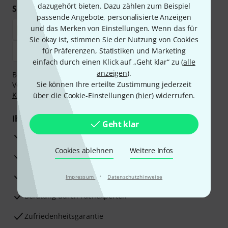
dazugehört bieten. Dazu zählen zum Beispiel
Sicher einkaufen & bezahlen
passende Angebote, personalisierte Anzeigen
und das Merken von Einstellungen. Wenn das für
Sie okay ist, stimmen Sie der Nutzung von Cookies
für Präferenzen, Statistiken und Marketing
einfach durch einen Klick auf „Geht klar“ zu (
alle
anzeigen
).
Bezahlen Sie vertraulich und sicher per Nachnahme,
Sie können Ihre erteilte Zustimmung jederzeit
Vorkasse, PayPal, Amazon Pay,
Klarna Sofort bezahlen
,
Klarna Ratenzahlung
oder Kreditkarte.
über die Cookie-Einstellungen (
hier
) widerrufen.
Ihre Vorteile
Geht klar
3 Jahre Thomann Garantie
Cookies ablehnen
Weitere Infos
30 Tage Money-Back-Garantie
Reparaturservice
·
Impressum
Datenschutzhinweise
Beratung durch Fachexperten
Zufriedenheitsgarantie