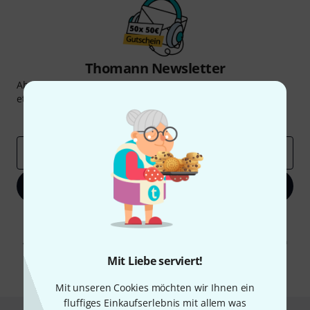
Thomann Newsletter
Abonniere den Thomann Newsletter und gewinne mit
etwas Glück einen von
50 Gutscheinen
über jeweils
50€
!
Inspirierende Beiträge
Deals
Thomann Insights
E-Mail-Adresse
*
Jetzt anmelden
Mit Klick auf „Jetzt anmelden“ stimmen Sie dem Erhalt von E-Mail-
Werbung und einer Messung des E-Mail-Nutzungsverhaltens zu. Die
Abmeldung ist jederzeit möglich. Weitere Informationen finden Sie in
unseren
Datenschutzhinweisen
.
Mit Liebe serviert!
* Pflichtfeld
Mit unseren Cookies möchten wir Ihnen ein
fluffiges Einkaufserlebnis mit allem was