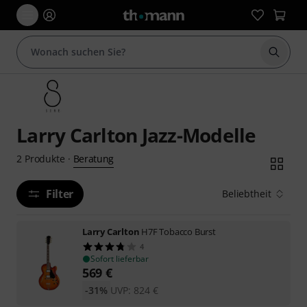
Suche 
Larry Carlton Jazz-Modelle
Beratung
2
Produkte
·
Filter
Beliebtheit
Larry Carlton
H7F Tobacco Burst
4
Sofort lieferbar
569
€
-31%
UVP:
824
€