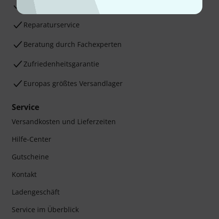
30 Tage Money-Back-Garantie
Reparaturservice
Beratung durch Fachexperten
Zufriedenheitsgarantie
Europas größtes Versandlager
Service
Versandkosten und Lieferzeiten
Hilfe-Center
Gutscheine
Kontakt
Ladengeschäft
Service im Überblick