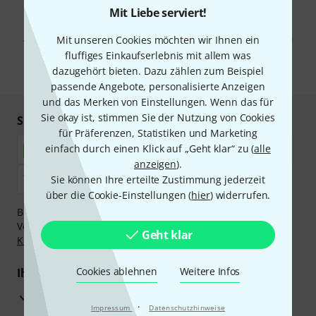
Mit Liebe serviert!
Mit Klick auf „Jetzt anmelden“ stimmen Sie dem Erhalt von E-Mail-
Werbung und einer Messung des E-Mail-Nutzungsverhaltens zu. Die
Abmeldung ist jederzeit möglich. Weitere Informationen finden Sie in
Mit unseren Cookies möchten wir Ihnen ein
unseren
Datenschutzhinweisen
.
fluffiges Einkaufserlebnis mit allem was
dazugehört bieten. Dazu zählen zum Beispiel
* Pflichtfeld
passende Angebote, personalisierte Anzeigen
und das Merken von Einstellungen. Wenn das für
Sie okay ist, stimmen Sie der Nutzung von Cookies
Sicher einkaufen & bezahlen
für Präferenzen, Statistiken und Marketing
einfach durch einen Klick auf „Geht klar“ zu (
alle
anzeigen
).
Sie können Ihre erteilte Zustimmung jederzeit
über die Cookie-Einstellungen (
hier
) widerrufen.
Bezahlen Sie vertraulich und sicher per Nachnahme,
Vorkasse, PayPal, Amazon Pay,
Klarna Sofort bezahlen
,
Geht klar
Klarna Ratenzahlung
oder Kreditkarte.
Cookies ablehnen
Weitere Infos
Ihre Vorteile
3 Jahre Thomann Garantie
·
Impressum
Datenschutzhinweise