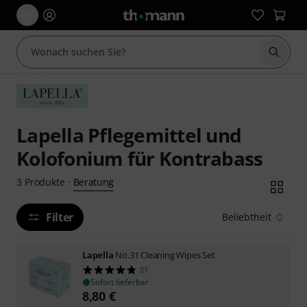
Suche 
Lapella Pflegemittel und
Kolofonium für Kontrabass
Beratung
3
Produkte
·
Filter
Beliebtheit
Lapella
No.31 Cleaning Wipes Set
21
Sofort lieferbar
8,80
€