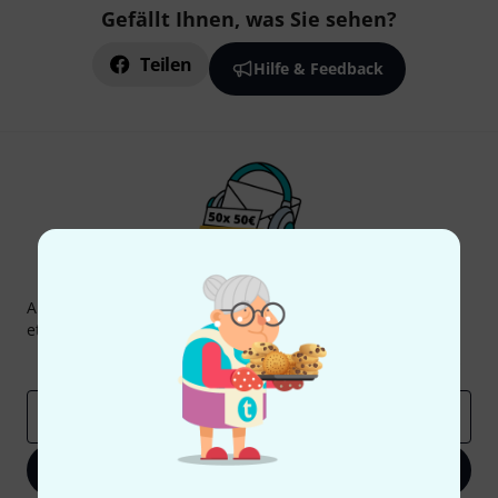
Gefällt Ihnen, was Sie sehen?
Teilen
Hilfe & Feedback
Thomann Newsletter
Abonniere den Thomann Newsletter und gewinne mit
etwas Glück einen von
50 Gutscheinen
über jeweils
50€
!
Inspirierende Beiträge
Deals
Thomann Insights
E-Mail-Adresse
*
Jetzt anmelden