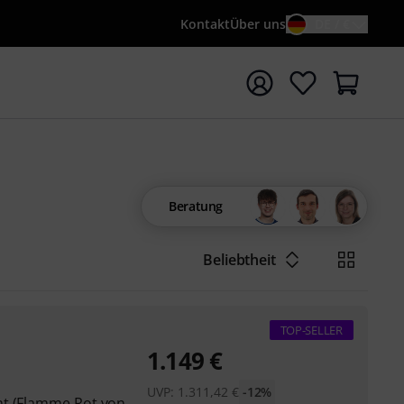
Kontakt
Über uns
DE / €
e mit Suchwort {searchTerm} starten
Beratung
Beliebtheit
TOP-SELLER
1.149
€
UVP:
1.311,42
€
-12%
mt (Flamme Rot von