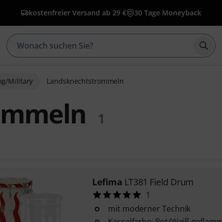
kostenfreier Versand ab 29 €
30 Tage Moneyback
Such
g/Military
Landsknechtstrommeln
ommeln
1
Lefima
LT381 Field Drum
1
mit moderner Technik
Kesselfarbe: Rot/Weiß geflam