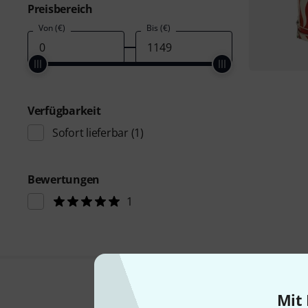
Preisbereich
Von (€)
Bis (€)
Verfügbarkeit
Sofort lieferbar
(1)
Bewertungen
1
Mit 