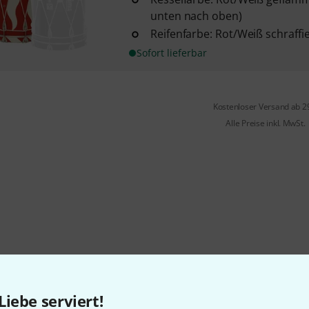
unten nach oben)
Reifenfarbe: Rot/Weiß schraffie
Sofort lieferbar
Kostenloser Versand ab 2
Alle Preise inkl. MwSt.
Gefällt Ihnen, was Sie sehen?
Liebe serviert!