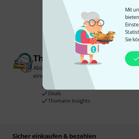
Mit un
biete
Einste
Statis
Sie kö
Thomann Newsletter
Abonniere den Thomann Newsletter und
einen von
50 Gutscheinen
über jeweils
Inspirierende Beiträge
Deals
Thomann Insights
Sicher einkaufen & bezahlen