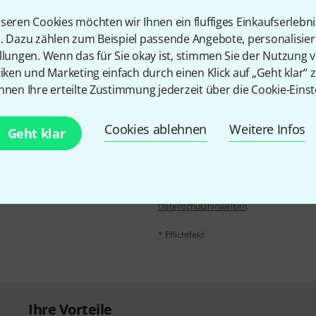
seren Cookies möchten wir Ihnen ein fluffiges Einkaufserlebn
Teilen
Hilfe & Feedback
n. Dazu zählen zum Beispiel passende Angebote, personalisie
llungen. Wenn das für Sie okay ist, stimmen Sie der Nutzung 
tiken und Marketing einfach durch einen Klick auf „Geht klar“ z
nnen Ihre erteilte Zustimmung jederzeit über die Cookie-Einst
Cookies ablehnen
Weitere Infos
Geht klar
E-Mail-Adresse
*
 gewinne mit etwas Glück
50€
!
Mit Klick auf „Jetzt anmelden“ stimmen
Nutzungsverhaltens zu. Die Abmeldung is
Datenschutzhinweisen
.
* Pflichtfeld
Ihre Vorteile