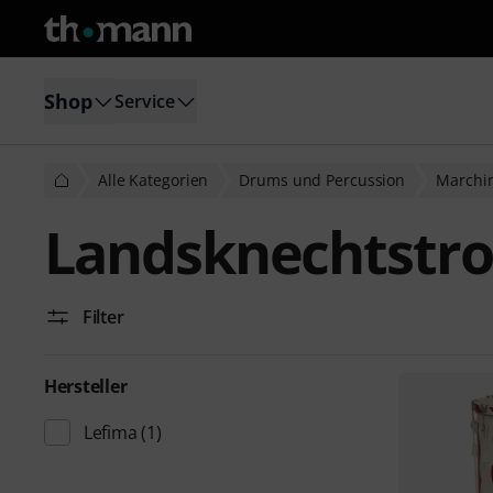
Shop
Service
Alle Kategorien
Drums und Percussion
Marchin
Landsknechtstr
Filter
Hersteller
Lefima
(1)