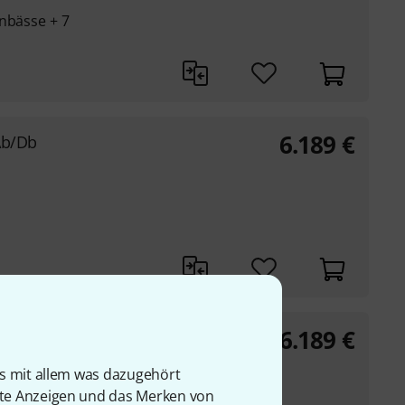
onbässe + 7
6.189
€
Ab/Db
6.189
€
b
ten
is mit allem was dazugehört
rte Anzeigen und das Merken von