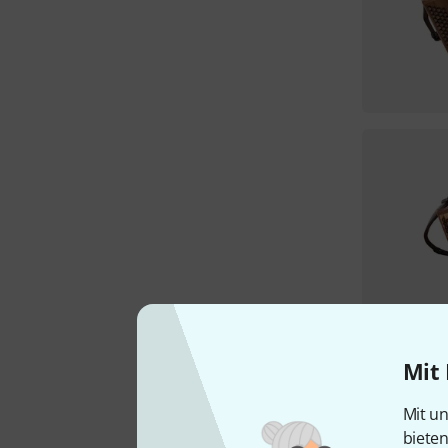
Mit 
Mit un
biete