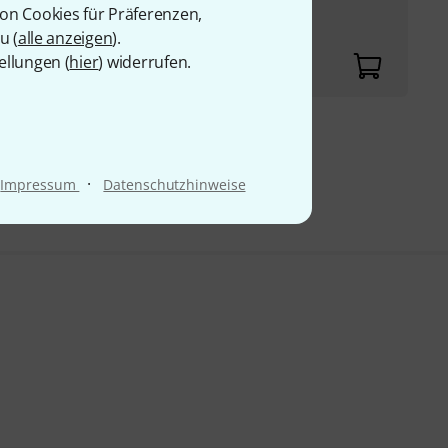
n, 5 Helikon, 1
von Cookies für Präferenzen,
takkorde
u (
alle anzeigen
).
ellungen (
hier
) widerrufen.
9 €
·
Impressum
Datenschutzhinweise