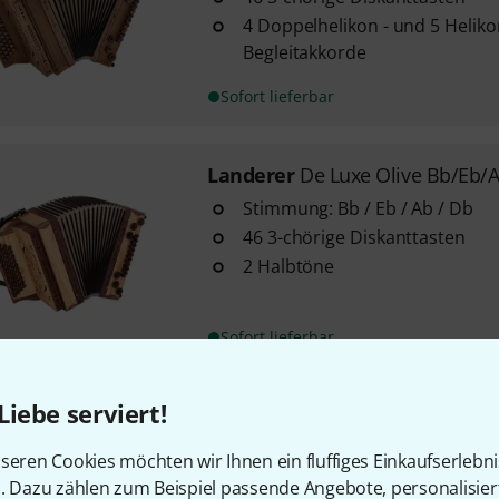
4 Doppelhelikon - und 5 Helik
Begleitakkorde
Sofort lieferbar
Landerer
De Luxe Olive Bb/Eb/
Stimmung: Bb / Eb / Ab / Db
46 3-chörige Diskanttasten
2 Halbtöne
Sofort lieferbar
Liebe serviert!
Landerer
De Luxe Olive G/C/F/B
mit 46 (3-chörigen) Diskanttas
seren Cookies möchten wir Ihnen ein fluffiges Einkaufserlebn
2 Halbtöne
n. Dazu zählen zum Beispiel passende Angebote, personalisie