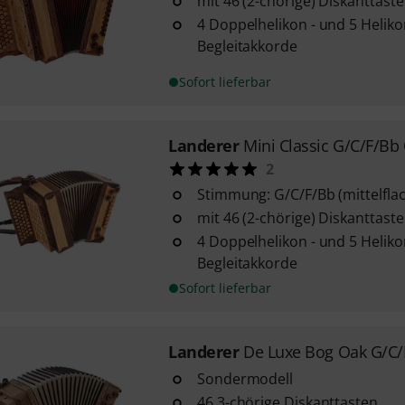
mit 46 (2-chörige) Diskanttast
4 Doppelhelikon - und 5 Helik
Begleitakkorde
Sofort lieferbar
Landerer
Mini Classic G/C/F/Bb 
2
Stimmung: G/C/F/Bb (mittelfla
mit 46 (2-chörige) Diskanttast
4 Doppelhelikon - und 5 Helik
Begleitakkorde
Sofort lieferbar
Landerer
De Luxe Bog Oak G/C/
Sondermodell
46 3-chörige Diskanttasten