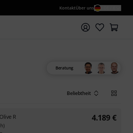
Kontakt
Über uns
DE / €
e mit Suchwort {searchTerm} starten
Beratung
Beliebtheit
4.189
€
Olive R
ch)