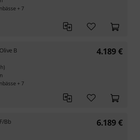
en
onbässe + 7
4.189
€
Olive B
ch)
en
onbässe + 7
6.189
€
F/Bb