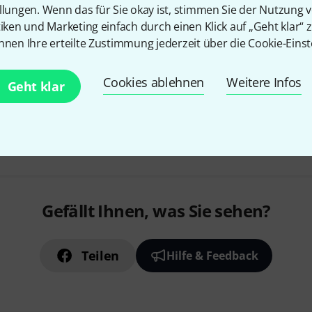
18 Bässe, davon 4 Doppelheliko
llungen. Wenn das für Sie okay ist, stimmen Sie der Nutzung 
Basskoppelung sowie 8 Beglei
tiken und Marketing einfach durch einen Klick auf „Geht klar“ z
nnen Ihre erteilte Zustimmung jederzeit über die Cookie-Einst
Sofort lieferbar
Cookies ablehnen
Weitere Infos
Geht klar
Kostenloser Versand ab 2
Alle Preise inkl. MwSt.
Gefällt Ihnen, was Sie sehen?
Teilen
Hilfe & Feedback