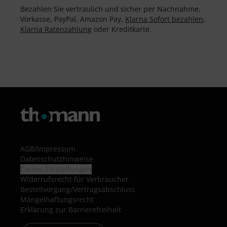
Bezahlen Sie vertraulich und sicher per Nachnahme,
Vorkasse, PayPal, Amazon Pay,
Klarna Sofort bezahlen
,
Klarna Ratenzahlung
oder Kreditkarte.
AGB
/
Impressum
Datenschutzhinweise
Cookie-Einstellungen
Widerrufsrecht für Verbraucher
Bestellvorgang/Vertragsabschluss
Mängelhaftungsrecht
Erklärung zur Barrierefreiheit