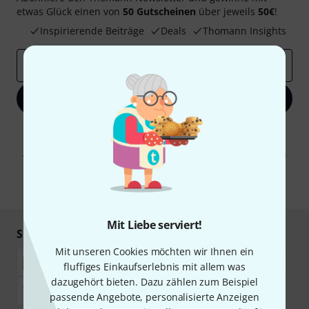
etwas Glück einen von
50 Gutscheinen
über jeweils
50€
!
Inspirierende Beiträge
Deals
Thomann Insights
E-Mail-Adresse
*
Jetzt anmelden
Mit Klick auf „Jetzt anmelden“ stimmen Sie dem Erhalt von E-Mail-
Werbung und einer Messung des E-Mail-Nutzungsverhaltens zu. Die
Abmeldung ist jederzeit möglich. Weitere Informationen finden Sie in
unseren
Datenschutzhinweisen
.
* Pflichtfeld
Mit Liebe serviert!
Sicher einkaufen & bezahlen
Mit unseren Cookies möchten wir Ihnen ein
fluffiges Einkaufserlebnis mit allem was
dazugehört bieten. Dazu zählen zum Beispiel
passende Angebote, personalisierte Anzeigen