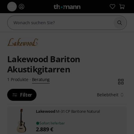
Suche 
Lakewood Bariton
Akustikgitarren
Beratung
1
Produkte
·
Filter
Beliebtheit
Lakewood
M-31 CP Baritone Natural
Sofort lieferbar
2.889
€