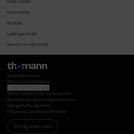
Hilfe-Center
Gutscheine
Kontakt
Ladengeschäft
Service im Überblick
AGB
/
Impressum
Datenschutzhinweise
Cookie-Einstellungen
Widerrufsrecht für Verbraucher
Bestellvorgang/Vertragsabschluss
Mängelhaftungsrecht
Erklärung zur Barrierefreiheit
Vertrag widerrufen