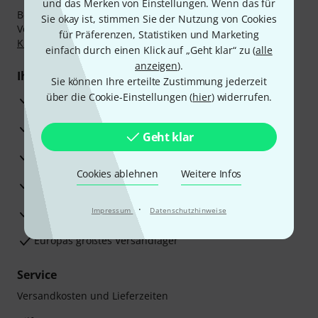
und das Merken von Einstellungen. Wenn das für
Bezahlen Sie vertraulich und sicher per Nachnahme,
Sie okay ist, stimmen Sie der Nutzung von Cookies
Vorkasse, PayPal, Amazon Pay,
Klarna Sofort bezahlen
,
für Präferenzen, Statistiken und Marketing
Klarna Ratenzahlung
oder Kreditkarte.
einfach durch einen Klick auf „Geht klar“ zu (
alle
anzeigen
).
Ihre Vorteile
Sie können Ihre erteilte Zustimmung jederzeit
über die Cookie-Einstellungen (
hier
) widerrufen.
3 Jahre Thomann Garantie
30 Tage Money-Back-Garantie
Geht klar
Reparaturservice
Cookies ablehnen
Weitere Infos
Beratung durch Fachexperten
·
Zufriedenheitsgarantie
Impressum
Datenschutzhinweise
Europas größtes Versandlager
Service
Versandkosten und Lieferzeiten