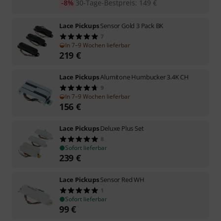
-8%
30-Tage-Bestpreis
:
149
€
Lace Pickups
Sensor Gold 3 Pack BK
7
In 7–9 Wochen lieferbar
219
€
Lace Pickups
Alumitone Humbucker 3.4K CH
9
In 7–9 Wochen lieferbar
156
€
Lace Pickups
Deluxe Plus Set
8
Sofort lieferbar
239
€
Lace Pickups
Sensor Red WH
1
Sofort lieferbar
99
€