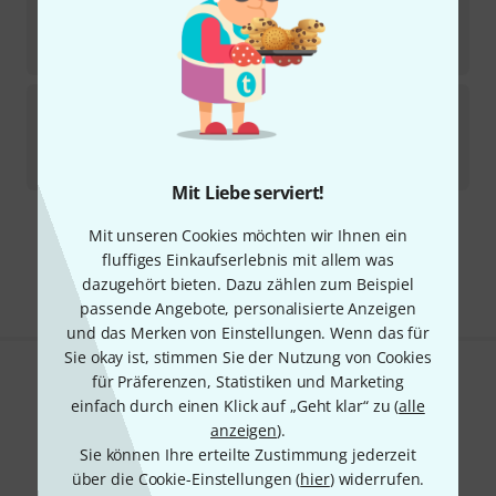
23
In 7–9 Wochen lieferbar
219
€
Lace Pickups
Finger Burners Set Burnt CH
19
In 3–4 Wochen lieferbar
259
€
Mit Liebe serviert!
Mit unseren Cookies möchten wir Ihnen ein
Kostenloser Versand ab 29 €
fluffiges Einkaufserlebnis mit allem was
Alle Preise inkl. MwSt.
dazugehört bieten. Dazu zählen zum Beispiel
passende Angebote, personalisierte Anzeigen
und das Merken von Einstellungen. Wenn das für
Sie okay ist, stimmen Sie der Nutzung von Cookies
für Präferenzen, Statistiken und Marketing
Gefällt Ihnen, was Sie sehen?
einfach durch einen Klick auf „Geht klar“ zu (
alle
anzeigen
).
Teilen
Hilfe & Feedback
Sie können Ihre erteilte Zustimmung jederzeit
über die Cookie-Einstellungen (
hier
) widerrufen.