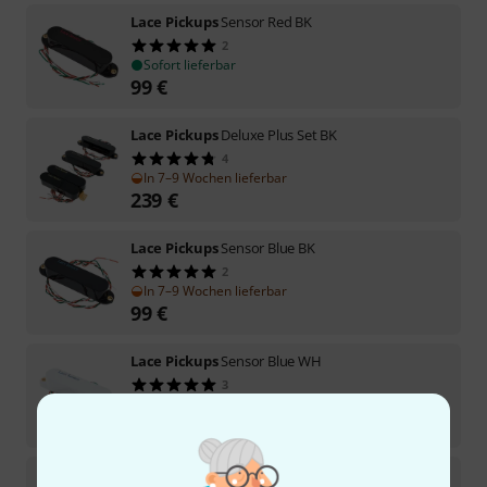
Lace Pickups
Sensor Red BK
2
Sofort lieferbar
99
€
Lace Pickups
Deluxe Plus Set BK
4
In 7–9 Wochen lieferbar
239
€
Lace Pickups
Sensor Blue BK
2
In 7–9 Wochen lieferbar
99
€
Lace Pickups
Sensor Blue WH
3
Sofort lieferbar
99
€
Lace Pickups
Sensor Pack Red/Silver/Blue WH