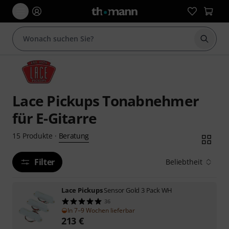
Suche 
Lace Pickups Tonabnehmer
für E-Gitarre
Beratung
15
Produkte
·
Filter
Beliebtheit
Lace Pickups
Sensor Gold 3 Pack WH
36
In 7–9 Wochen lieferbar
213
€