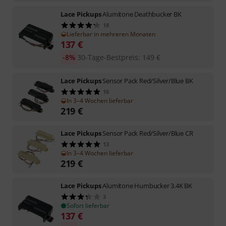
Lace Pickups
Alumitone Deathbucker BK
18
Lieferbar in mehreren Monaten
137
€
-8%
30-Tage-Bestpreis
:
149
€
Lace Pickups
Sensor Pack Red/Silver/Blue BK
16
In 3–4 Wochen lieferbar
219
€
Lace Pickups
Sensor Pack Red/Silver/Blue CR
13
In 3–4 Wochen lieferbar
219
€
Lace Pickups
Alumitone Humbucker 3.4K BK
3
Sofort lieferbar
137
€