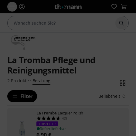
Suche 
La Tromba Pflege und
Reinigungsmittel
Beratung
2
Produkte
·
Filter
Beliebtheit
La Tromba
Lacquer Polish
475
TOP-SELLER
Sofort lieferbar
6,90
€