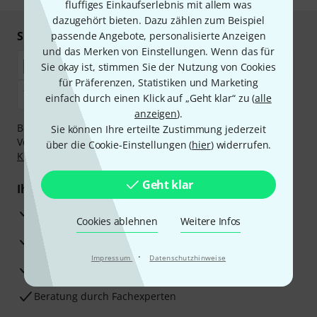
fluffiges Einkaufserlebnis mit allem was
dazugehört bieten. Dazu zählen zum Beispiel
Sicher einkaufen & bezahlen
passende Angebote, personalisierte Anzeigen
und das Merken von Einstellungen. Wenn das für
Sie okay ist, stimmen Sie der Nutzung von Cookies
für Präferenzen, Statistiken und Marketing
einfach durch einen Klick auf „Geht klar“ zu (
alle
anzeigen
).
Bezahlen Sie vertraulich und sicher per Nachnahme,
Sie können Ihre erteilte Zustimmung jederzeit
Vorkasse, PayPal, Amazon Pay,
Klarna Sofort bezahlen
,
über die Cookie-Einstellungen (
hier
) widerrufen.
Klarna Ratenzahlung
oder Kreditkarte.
Geht klar
Ihre Vorteile
3 Jahre Thomann Garantie
Cookies ablehnen
Weitere Infos
30 Tage Money-Back-Garantie
·
Impressum
Datenschutzhinweise
Reparaturservice
Beratung durch Fachexperten