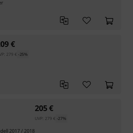
er
209
€
VP:
279
€
-25%
205
€
UVP:
279
€
-27%
ell 2017 / 2018