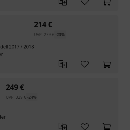
214
€
UVP:
279
€
-23%
ell 2017 / 2018
er
249
€
UVP:
329
€
-24%
der