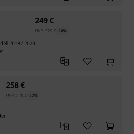
249
€
UVP:
329
€
-24%
ell 2019 / 2020
er
258
€
UVP:
329
€
-22%
der