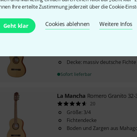
nnen Ihre erteilte Zustimmung jederzeit über die Cookie-Einst
Sofort lieferbar
Cookies ablehnen
Weitere Infos
Geht klar
La Mancha
Rubi S / 59
6
Größe: 3/4
Modell 2019/2020
Decke: massiv deutsche Fichte
Sofort lieferbar
La Mancha
Romero Granito 32-
20
Größe: 3/4
Fichtendecke
Boden und Zargen aus Mahag