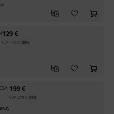
iv
129
€
N
UVP:
183
€
-30%
199
€
CE-N
UVP:
279
€
-29%
taway