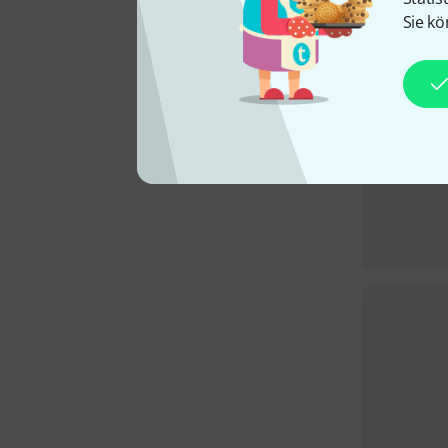
Sie kö