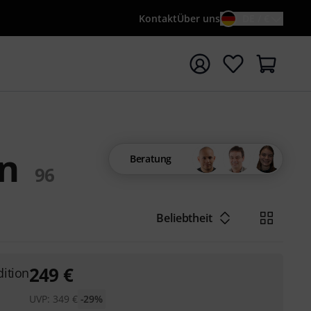
Kontakt
Über uns
DE / €
e mit Suchwort {searchTerm} starten
n
Beratung
96
Beliebtheit
249
€
ition
UVP:
349
€
-29%