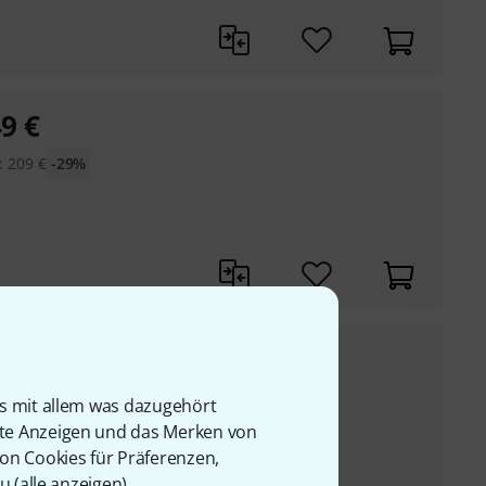
49
€
:
209
€
-29%
242
€
UVP:
329
€
-26%
is mit allem was dazugehört
rte Anzeigen und das Merken von
dell 2017/2018
von Cookies für Präferenzen,
r Zeder
u (
alle anzeigen
).