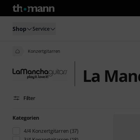
Shop
Service
Konzertgitarren
La Man
Filter
Kategorien
4/4 Konzertgitarren
(37)
3/4 Konzertgitarren
(18)