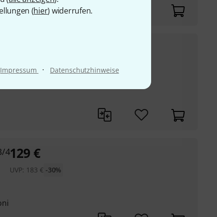
ellungen (
hier
) widerrufen.
295
€
UVP:
379
€
-22%
·
Impressum
Datenschutzhinweise
129
€
3/4
UVP:
183
€
-30%
oni