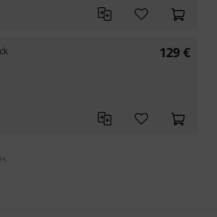
129
€
ck
9 €