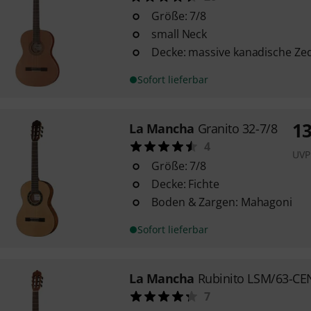
Größe: 7/8
small Neck
Decke: massive kanadische Ze
Sofort lieferbar
1
La Mancha
Granito 32-7/8
4
UVP
Größe: 7/8
Decke: Fichte
Boden & Zargen: Mahagoni
Sofort lieferbar
La Mancha
Rubinito LSM/63-CE
7