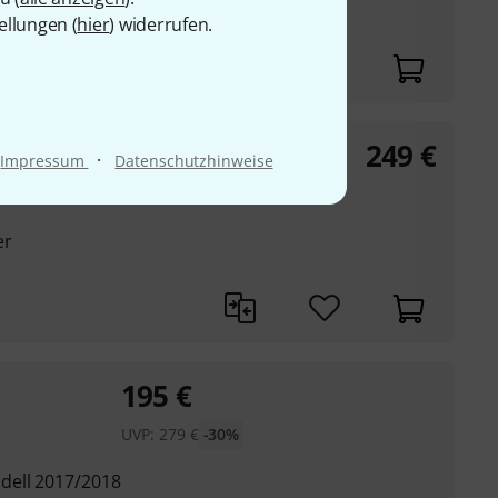
ellungen (
hier
) widerrufen.
249
€
·
Impressum
Datenschutzhinweise
er
195
€
UVP:
279
€
-30%
dell 2017/2018