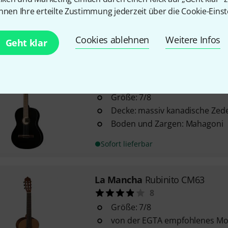
Boden & Zargen: Mahagoni
nnen Ihre erteilte Zustimmung jederzeit über die Cookie-Einst
In ca. einer Woche lieferbar
Cookies ablehnen
Weitere Infos
Geht klar
La Mancha
Gem CM/63-N-B
1
Größe: 7/8
Decke: massiv kanadische Zed
Boden und Zargen: Mahagoni
Sofort lieferbar
La Mancha
Rubinito CM63
8
Größe: 7/8
von der EGTA empfohlenes Mo