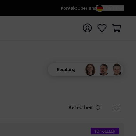
Kontakt
Über uns
DE / €
e mit Suchwort {searchTerm} starten
Beratung
Beliebtheit
TOP-SELLER