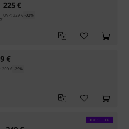
225
€
UVP:
329
€
-32%
er
49
€
:
209
€
-29%
TOP-SELLER