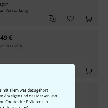
agoni
bon-Verstärkung
149
€
VP:
209
€
-29%
299
€
est Edition
is mit allem was dazugehört
rte Anzeigen und das Merken von
UVP:
369
€
-19%
von Cookies für Präferenzen,
er
u (
alle anzeigen
).