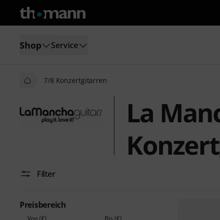
Shop
Service
7/8 Konzertgitarren
La Manc
Konzert
Filter
Preisbereich
Von (€)
Bis (€)