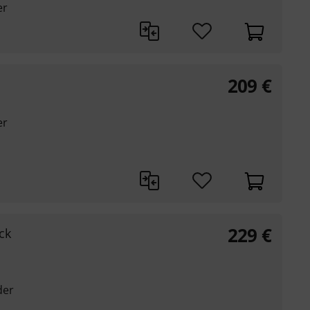
er
209
€
er
229
€
ck
der