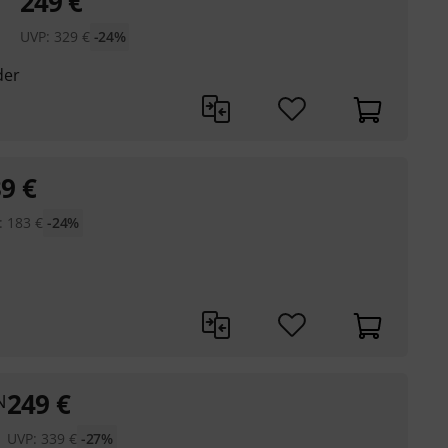
249
€
UVP:
329
€
-24%
der
39
€
:
183
€
-24%
249
€
N
UVP:
339
€
-27%