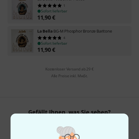
1
Sofort lieferbar
11,90
€
La Bella
BG-M Phosphor Bronze Baritone
4
Sofort lieferbar
11,90
€
Kostenloser Versand ab 29 €
Alle Preise inkl. MwSt.
Gefällt Ihnen, was Sie sehen?
Teilen
Hilfe & Feedback