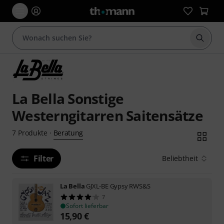
Suche 
La Bella Sonstige
Westerngitarren Saitensätze
Beratung
7
Produkte
·
Filter
Beliebtheit
La Bella
GJXL-BE Gypsy RWS&S
7
Sofort lieferbar
15,90
€