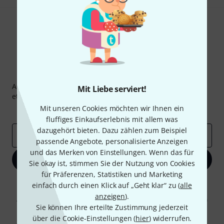
Thomann Newsletter
Abonniere den Thomann Newsletter und gewinne mit
Mit Liebe serviert!
etwas Glück einen von
50 Gutscheinen
über jeweils
50€
!
Mit unseren Cookies möchten wir Ihnen ein
Inspirierende Beiträge
Deals
Thomann Insights
fluffiges Einkaufserlebnis mit allem was
dazugehört bieten. Dazu zählen zum Beispiel
E-Mail-Adresse
*
passende Angebote, personalisierte Anzeigen
und das Merken von Einstellungen. Wenn das für
Jetzt anmelden
Sie okay ist, stimmen Sie der Nutzung von Cookies
für Präferenzen, Statistiken und Marketing
Mit Klick auf „Jetzt anmelden“ stimmen Sie dem Erhalt von E-Mail-
einfach durch einen Klick auf „Geht klar“ zu (
alle
Werbung und einer Messung des E-Mail-Nutzungsverhaltens zu. Die
anzeigen
).
Abmeldung ist jederzeit möglich. Weitere Informationen finden Sie in
Sie können Ihre erteilte Zustimmung jederzeit
unseren
Datenschutzhinweisen
.
über die Cookie-Einstellungen (
hier
) widerrufen.
* Pflichtfeld