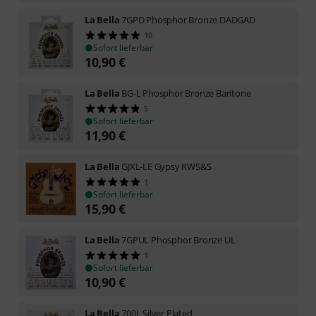
La Bella
7GPD Phosphor Bronze DADGAD
10
Sofort lieferbar
10,90
€
La Bella
BG-L Phosphor Bronze Baritone
5
Sofort lieferbar
11,90
€
La Bella
GJXL-LE Gypsy RWS&S
1
Sofort lieferbar
15,90
€
La Bella
7GPUL Phosphor Bronze UL
1
Sofort lieferbar
10,90
€
La Bella
700L Silver Plated