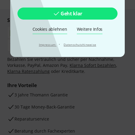
Geht klar
Sicher einkaufen & bezahlen
Cookies ablehnen
Weitere Infos
·
Impressum
Datenschutzhinweise
Bezahlen Sie vertraulich und sicher per Nachnahme,
Vorkasse, PayPal, Amazon Pay,
Klarna Sofort bezahlen
,
Klarna Ratenzahlung
oder Kreditkarte.
Ihre Vorteile
3 Jahre Thomann Garantie
30 Tage Money-Back-Garantie
Reparaturservice
Beratung durch Fachexperten