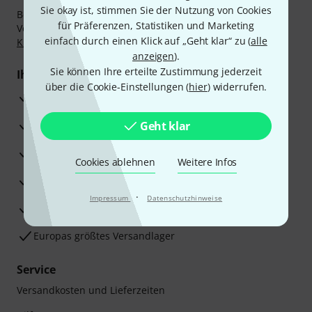
Sie okay ist, stimmen Sie der Nutzung von Cookies
Bezahlen Sie vertraulich und sicher per Nachnahme,
für Präferenzen, Statistiken und Marketing
Vorkasse, PayPal, Amazon Pay,
Klarna Sofort bezahlen
,
einfach durch einen Klick auf „Geht klar“ zu (
alle
Klarna Ratenzahlung
oder Kreditkarte.
anzeigen
).
Sie können Ihre erteilte Zustimmung jederzeit
Ihre Vorteile
über die Cookie-Einstellungen (
hier
) widerrufen.
3 Jahre Thomann Garantie
30 Tage Money-Back-Garantie
Geht klar
Reparaturservice
Cookies ablehnen
Weitere Infos
Beratung durch Fachexperten
·
Impressum
Datenschutzhinweise
Zufriedenheitsgarantie
Europas größtes Versandlager
Service
Versandkosten und Lieferzeiten