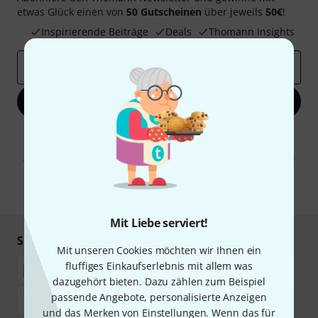
etwas Glück einen von
50 Gutscheinen
über jeweils
50€
!
Inspirierende Beiträge
Deals
Thomann Insights
E-Mail-Adresse
*
Jetzt anmelden
Mit Klick auf „Jetzt anmelden“ stimmen Sie dem Erhalt von E-Mail-
Werbung und einer Messung des E-Mail-Nutzungsverhaltens zu. Die
Abmeldung ist jederzeit möglich. Weitere Informationen finden Sie in
unseren
Datenschutzhinweisen
.
* Pflichtfeld
Mit Liebe serviert!
Sicher einkaufen & bezahlen
Mit unseren Cookies möchten wir Ihnen ein
fluffiges Einkaufserlebnis mit allem was
dazugehört bieten. Dazu zählen zum Beispiel
passende Angebote, personalisierte Anzeigen
und das Merken von Einstellungen. Wenn das für