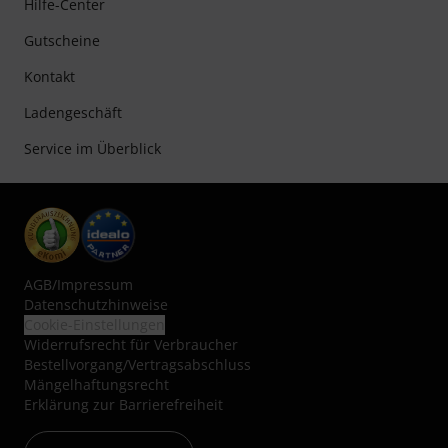
Hilfe-Center
Gutscheine
Kontakt
Ladengeschäft
Service im Überblick
AGB
/
Impressum
Datenschutzhinweise
Cookie-Einstellungen
Widerrufsrecht für Verbraucher
Bestellvorgang/Vertragsabschluss
Mängelhaftungsrecht
Erklärung zur Barrierefreiheit