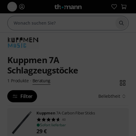
Suche 
Kuppmen 7A
Schlagzeugstöcke
Beratung
1
Produkte
·
Filter
Beliebtheit
Kuppmen
7A Carbon Fiber Sticks
40
Sofort lieferbar
29
€