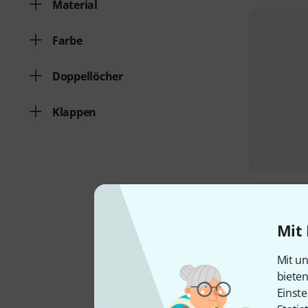
Material
Farbe
Doppellöcher
Klappen
Mit 
Mit un
biete
Einste