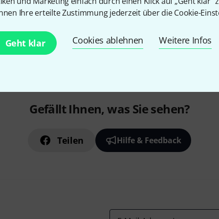
tiken und Marketing einfach durch einen Klick auf „Geht klar“ z
nnen Ihre erteilte Zustimmung jederzeit über die Cookie-Einst
Kostenloser Versand ab 2
Cookies ablehnen
Weitere Infos
Geht klar
Alle Preise inkl. MwSt.
Gefällt Ihnen, was Sie sehen?
Teilen
Hilfe & Feedback