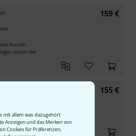
159
€
or
loch
 von Kunath
inger, einem der
155
€
loch
is mit allem was dazugehört
rte Anzeigen und das Merken von
von Cookies für Präferenzen,