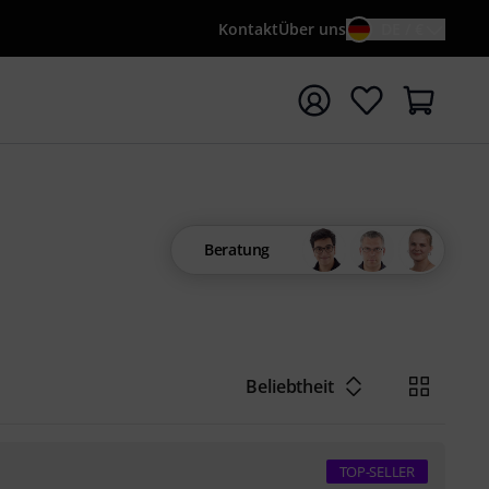
Kontakt
Über uns
DE / €
e mit Suchwort {searchTerm} starten
Beratung
Beliebtheit
TOP-SELLER