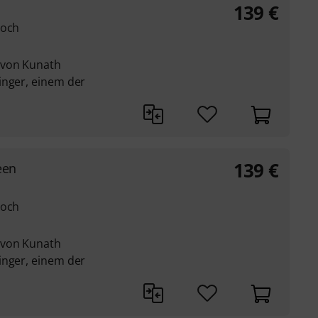
139
€
loch
 von Kunath
inger, einem der
139
€
een
loch
 von Kunath
inger, einem der