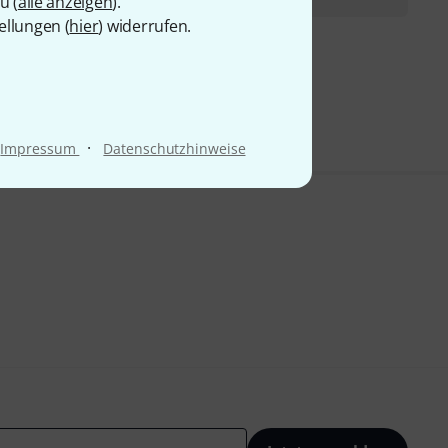
u (
alle anzeigen
).
ellungen (
hier
) widerrufen.
9 €
·
Impressum
Datenschutzhinweise