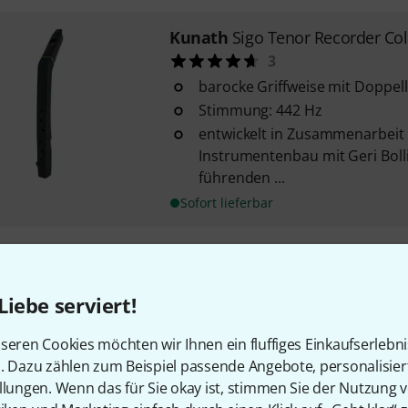
Kunath
Sigo Tenor Recorder Col
3
barocke Griffweise mit Doppel
Stimmung: 442 Hz
entwickelt in Zusammenarbeit
Instrumentenbau mit Geri Boll
führenden ...
Sofort lieferbar
Kunath
Sigo Tenor Recorder LH
Linkshänder Modell
Liebe serviert!
barocke Griffweise mit Doppel
Stimmung: 442 Hz
seren Cookies möchten wir Ihnen ein fluffiges Einkaufserlebn
n. Dazu zählen zum Beispiel passende Angebote, personalisie
llungen. Wenn das für Sie okay ist, stimmen Sie der Nutzung 
Sofort lieferbar