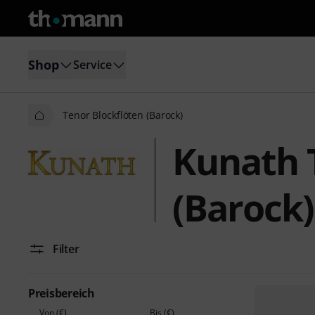
Shop
Service
Tenor Blockflöten (Barock)
Kunath 
(Barock)
Filter
Preisbereich
Von (€)
Bis (€)