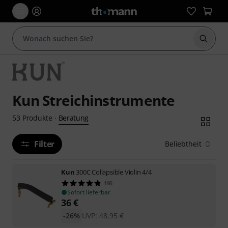
Suche 
Kun Streichinstrumente
Beratung
53
Produkte
·
Filter
Beliebtheit
Kun
300C Collapsible Violin 4/4
195
Sofort lieferbar
36
€
-26%
UVP:
48,95
€