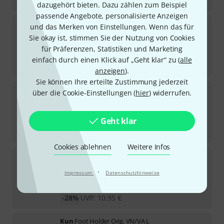
dazugehört bieten. Dazu zählen zum Beispiel
passende Angebote, personalisierte Anzeigen
Kun
Shoulder Rest Foot 3/4-1/2 L
und das Merken von Einstellungen. Wenn das für
3
Sie okay ist, stimmen Sie der Nutzung von Cookies
Sofort lieferbar
für Präferenzen, Statistiken und Marketing
9
€
einfach durch einen Klick auf „Geht klar“ zu (
alle
-25%
UVP:
11,95
€
anzeigen
).
Sie können Ihre erteilte Zustimmung jederzeit
Kun
Foot Holder Coll. VN 3/4-1/2 L
über die Cookie-Einstellungen (
hier
) widerrufen.
Sofort lieferbar
7,90
€
Geht klar
-28%
UVP:
10,95
€
Cookies ablehnen
Weitere Infos
Kun
Foot Holder Collap. VA H
1
·
Impressum
Datenschutzhinweise
Sofort lieferbar
7,90
€
-28%
UVP:
10,95
€
Kun
Foot Holder Orig. VN/VA L