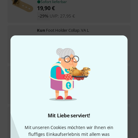
Sofort lieferbar
19,90
€
-29%
UVP:
27,95
€
Kun
Foot Holder Collap. VA L
Sofort lieferbar
7,90
€
-28%
UVP:
10,95
€
Kun
Shoulder Rest Foot VN/VA Short
5
Sofort lieferbar
9
€
-25%
UVP:
11,95
€
Kun
Foot Holder Coll. VN 3/4-1/2 H
Mit Liebe serviert!
Sofort lieferbar
Mit unseren Cookies möchten wir Ihnen ein
7,90
€
fluffiges Einkaufserlebnis mit allem was
-28%
UVP:
10,95
€