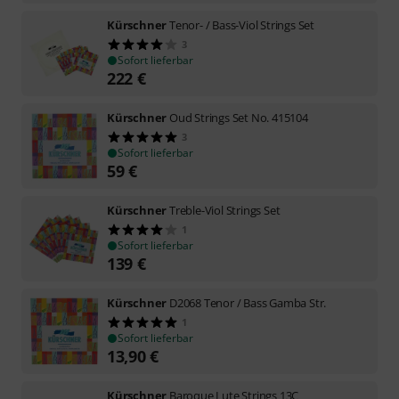
Kürschner
Tenor- / Bass-Viol Strings Set
3
Sofort lieferbar
222
€
Kürschner
Oud Strings Set No. 415104
3
Sofort lieferbar
59
€
Kürschner
Treble-Viol Strings Set
1
Sofort lieferbar
139
€
Kürschner
D2068 Tenor / Bass Gamba Str.
1
Sofort lieferbar
13,90
€
Kürschner
Baroque Lute Strings 13C