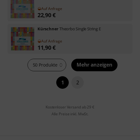
Auf Anfrage
22,90
€
Kürschner
Theorbo Single String E
Auf Anfrage
11,90
€
Mehr anzeigen
50 Produkte
1
2
Kostenloser Versand ab 29 €
Alle Preise inkl. MwSt.