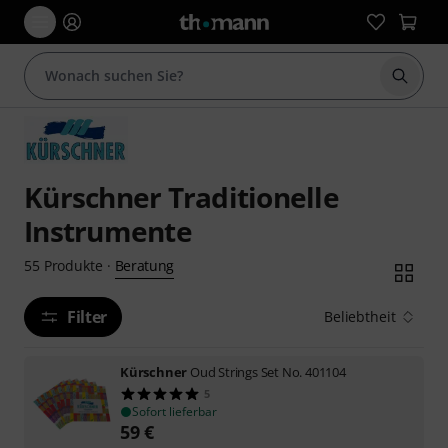
Suche 
Kürschner Traditionelle
Instrumente
Beratung
55
Produkte
·
Filter
Beliebtheit
Kürschner
Oud Strings Set No. 401104
5
Sofort lieferbar
59
€