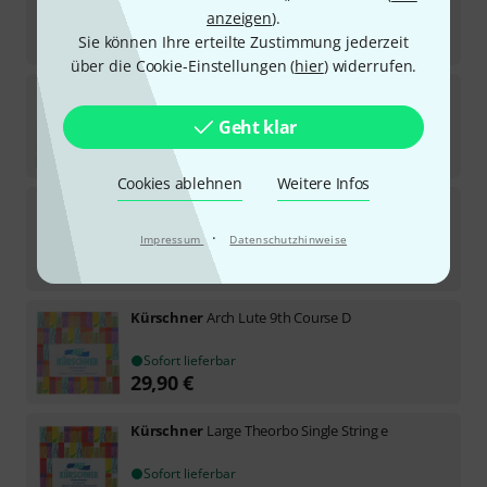
anzeigen
).
Sofort lieferbar
15,90
€
Sie können Ihre erteilte Zustimmung jederzeit
über die Cookie-Einstellungen (
hier
) widerrufen.
Kürschner
Arch Lute 13th Course G
Geht klar
Sofort lieferbar
22,90
€
Cookies ablehnen
Weitere Infos
Kürschner
Large Theorbo Single String A
·
Impressum
Datenschutzhinweise
Sofort lieferbar
17,90
€
Kürschner
Arch Lute 9th Course D
Sofort lieferbar
29,90
€
Kürschner
Large Theorbo Single String e
Sofort lieferbar