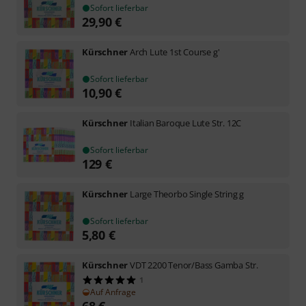
Sofort lieferbar
29,90
€
Kürschner
Arch Lute 1st Course g'
Sofort lieferbar
10,90
€
Kürschner
Italian Baroque Lute Str. 12C
Sofort lieferbar
129
€
Kürschner
Large Theorbo Single String g
Sofort lieferbar
5,80
€
Kürschner
VDT 2200 Tenor/Bass Gamba Str.
1
Auf Anfrage
68
€