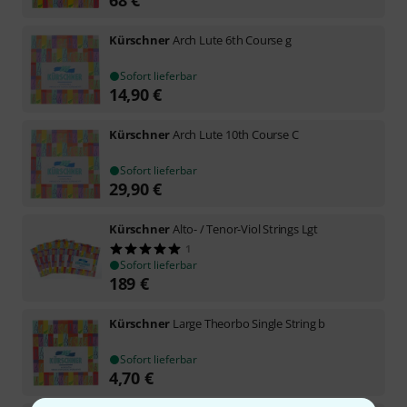
Kürschner
Arch Lute 6th Course g
Sofort lieferbar
14,90
€
Kürschner
Arch Lute 10th Course C
Sofort lieferbar
29,90
€
Kürschner
Alto- / Tenor-Viol Strings Lgt
1
Sofort lieferbar
189
€
Kürschner
Large Theorbo Single String b
Sofort lieferbar
4,70
€