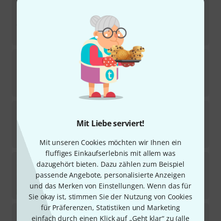
Kürschner
Large Theorbo Gut Strings
Sofort lieferbar
549
€
Kürschner
Arch Lute 2nd Course d'
1
Sofort lieferbar
11,90
€
Kürschner
D2082 Tenor / Bass Gamba Str.
Mit Liebe serviert!
Sofort lieferbar
15,90
€
Mit unseren Cookies möchten wir Ihnen ein
fluffiges Einkaufserlebnis mit allem was
Kürschner
Arch Lute 11th Course B
dazugehört bieten. Dazu zählen zum Beispiel
passende Angebote, personalisierte Anzeigen
Sofort lieferbar
und das Merken von Einstellungen. Wenn das für
26,90
€
Sie okay ist, stimmen Sie der Nutzung von Cookies
für Präferenzen, Statistiken und Marketing
Kürschner
Arch Lute 6th Course G
einfach durch einen Klick auf „Geht klar“ zu (
alle