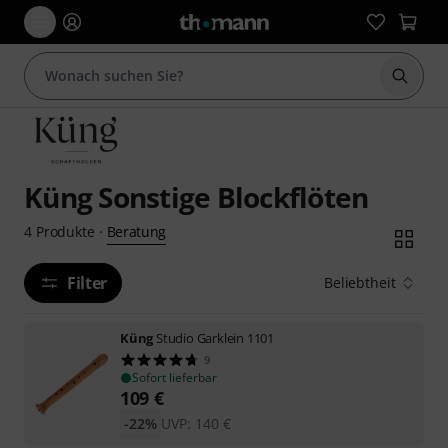
Suche 
Küng Sonstige Blockflöten
Beratung
4
Produkte
·
Filter
Beliebtheit
Küng
Studio Garklein 1101
9
Sofort lieferbar
109
€
-22%
UVP:
140
€