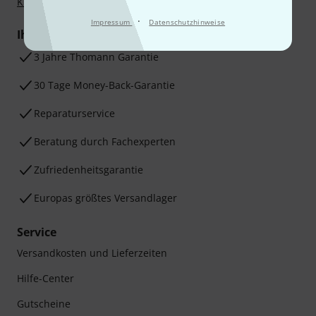
Klarna Ratenzahlung
oder Kreditkarte.
·
Impressum
Datenschutzhinweise
Ihre Vorteile
3 Jahre Thomann Garantie
30 Tage Money-Back-Garantie
Reparaturservice
Beratung durch Fachexperten
Zufriedenheitsgarantie
Europas größtes Versandlager
Service
Versandkosten und Lieferzeiten
Hilfe-Center
Gutscheine