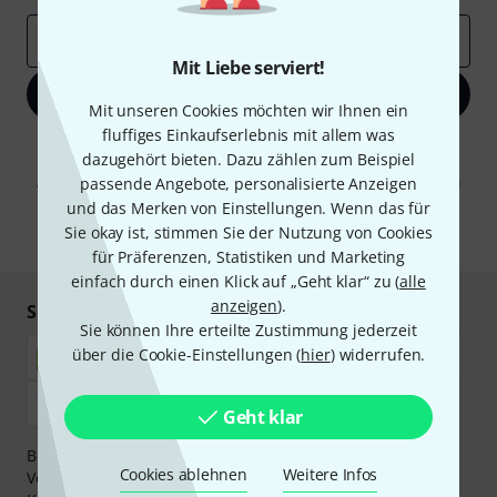
E-Mail-Adresse
*
Mit Liebe serviert!
Jetzt anmelden
Mit unseren Cookies möchten wir Ihnen ein
fluffiges Einkaufserlebnis mit allem was
Mit Klick auf „Jetzt anmelden“ stimmen Sie dem Erhalt von E-Mail-
dazugehört bieten. Dazu zählen zum Beispiel
Werbung und einer Messung des E-Mail-Nutzungsverhaltens zu. Die
Abmeldung ist jederzeit möglich. Weitere Informationen finden Sie in
passende Angebote, personalisierte Anzeigen
unseren
Datenschutzhinweisen
.
und das Merken von Einstellungen. Wenn das für
Sie okay ist, stimmen Sie der Nutzung von Cookies
* Pflichtfeld
für Präferenzen, Statistiken und Marketing
einfach durch einen Klick auf „Geht klar“ zu (
alle
anzeigen
).
Sicher einkaufen & bezahlen
Sie können Ihre erteilte Zustimmung jederzeit
über die Cookie-Einstellungen (
hier
) widerrufen.
Geht klar
Bezahlen Sie vertraulich und sicher per Nachnahme,
Cookies ablehnen
Weitere Infos
Vorkasse, PayPal, Amazon Pay,
Klarna Sofort bezahlen
,