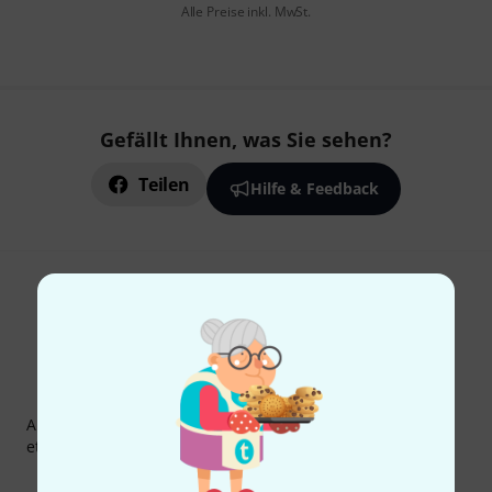
Alle Preise inkl. MwSt.
Gefällt Ihnen, was Sie sehen?
Teilen
Hilfe & Feedback
Thomann Newsletter
Abonniere den Thomann Newsletter und gewinne mit
etwas Glück einen von
50 Gutscheinen
über jeweils
50€
!
Inspirierende Beiträge
Deals
Thomann Insights