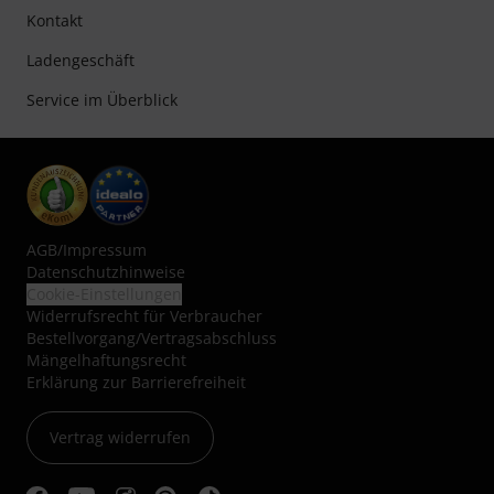
Kontakt
Ladengeschäft
Service im Überblick
AGB
/
Impressum
Datenschutzhinweise
Cookie-Einstellungen
Widerrufsrecht für Verbraucher
Bestellvorgang/Vertragsabschluss
Mängelhaftungsrecht
Erklärung zur Barrierefreiheit
Vertrag widerrufen