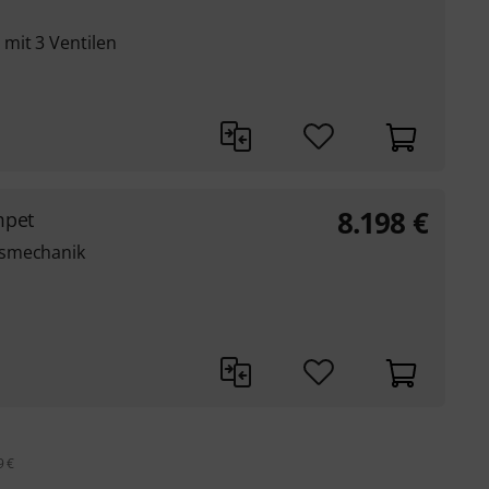
mit 3 Ventilen
8.198
€
mpet
hsmechanik
9 €