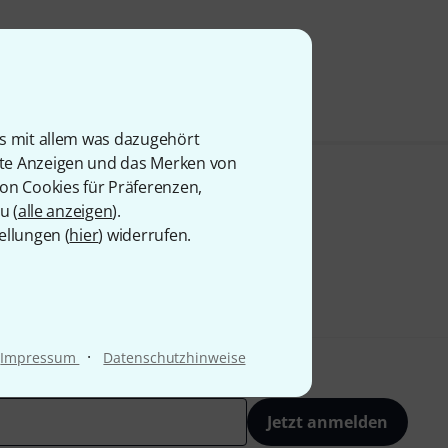
is mit allem was dazugehört
rte Anzeigen und das Merken von
von Cookies für Präferenzen,
u (
alle anzeigen
).
ellungen (
hier
) widerrufen.
·
Impressum
Datenschutzhinweise
Jetzt anmelden