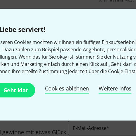
Alle Preise inkl. MwSt.
Liebe serviert!
seren Cookies möchten wir Ihnen ein fluffiges Einkaufserlebn
n. Dazu zählen zum Beispiel passende Angebote, personalisie
llungen. Wenn das für Sie okay ist, stimmen Sie der Nutzung 
Gefällt Ihnen, was Sie sehen?
tiken und Marketing einfach durch einen Klick auf „Geht klar“ z
nnen Ihre erteilte Zustimmung jederzeit über die Cookie-Einst
Teilen
Hilfe & Feedback
Cookies ablehnen
Weitere Infos
Geht klar
E-Mail-Adresse
*
 gewinne mit etwas Glück