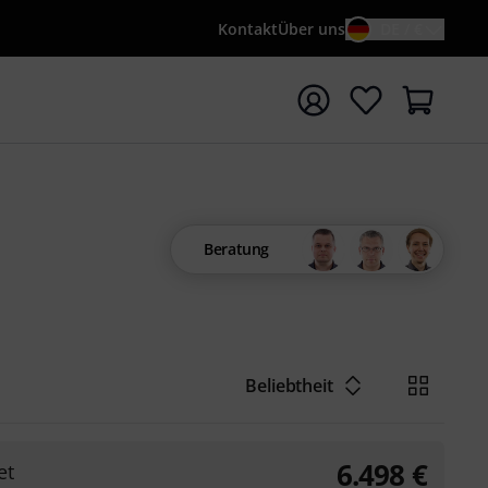
Kontakt
Über uns
DE / €
e mit Suchwort {searchTerm} starten
Beratung
Beliebtheit
6.498
€
et