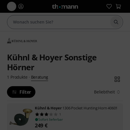
Suche 
Kühnl & Hoyer Sonstige
Hörner
Beratung
1
Produkte
·
Filter
Beliebtheit
Kühnl & Hoyer
1306 Pocket Hunting Horn 40601
1
Sofort lieferbar
249
€