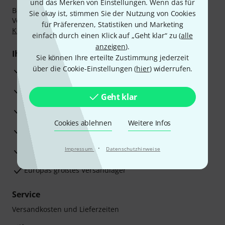
und das Merken von Einstellungen. Wenn das für
Bezahlen Sie vertraulich und sicher per Nachnahme,
Sie okay ist, stimmen Sie der Nutzung von Cookies
Vorkasse, PayPal, Amazon Pay,
Klarna Sofort bezahlen
,
für Präferenzen, Statistiken und Marketing
Klarna Ratenzahlung
oder Kreditkarte.
einfach durch einen Klick auf „Geht klar“ zu (
alle
anzeigen
).
Ihre Vorteile
Sie können Ihre erteilte Zustimmung jederzeit
über die Cookie-Einstellungen (
hier
) widerrufen.
3 Jahre Thomann Garantie
30 Tage Money-Back-Garantie
Geht klar
Reparaturservice
Cookies ablehnen
Weitere Infos
Beratung durch Fachexperten
·
Zufriedenheitsgarantie
Impressum
Datenschutzhinweise
Europas größtes Versandlager
Service
Versandkosten und Lieferzeiten