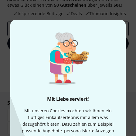
etwas Glück einen von
50 Gutscheinen
über jeweils
50€
!
Inspirierende Beiträge
Deals
Thomann Insights
E-Mail-Adresse
*
Jetzt anmelden
Mit Klick auf „Jetzt anmelden“ stimmen Sie dem Erhalt von E-Mail-
Werbung und einer Messung des E-Mail-Nutzungsverhaltens zu. Die
Abmeldung ist jederzeit möglich. Weitere Informationen finden Sie in
unseren
Datenschutzhinweisen
.
* Pflichtfeld
Mit Liebe serviert!
Sicher einkaufen & bezahlen
Mit unseren Cookies möchten wir Ihnen ein
fluffiges Einkaufserlebnis mit allem was
dazugehört bieten. Dazu zählen zum Beispiel
passende Angebote, personalisierte Anzeigen