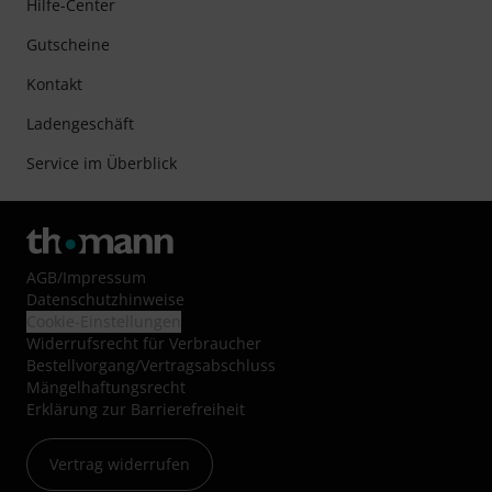
Hilfe-Center
Gutscheine
Kontakt
Ladengeschäft
Service im Überblick
AGB
/
Impressum
Datenschutzhinweise
Cookie-Einstellungen
Widerrufsrecht für Verbraucher
Bestellvorgang/Vertragsabschluss
Mängelhaftungsrecht
Erklärung zur Barrierefreiheit
Vertrag widerrufen